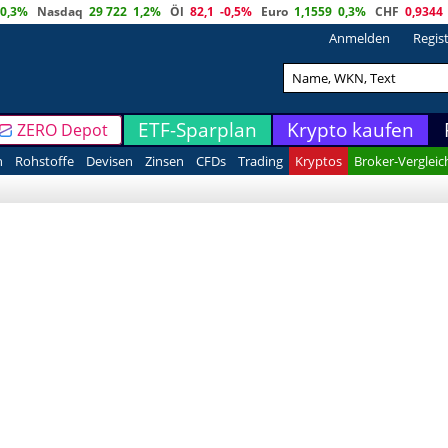
0,3%
Nasdaq
29 722
1,2%
Öl
82,1
-0,5%
Euro
1,1559
0,3%
CHF
0,9344
Anmelden
Regis
ETF-Sparplan
Krypto kaufen
ZERO Depot
n
Rohstoffe
Devisen
Zinsen
CFDs
Trading
Kryptos
Broker-Vergleic