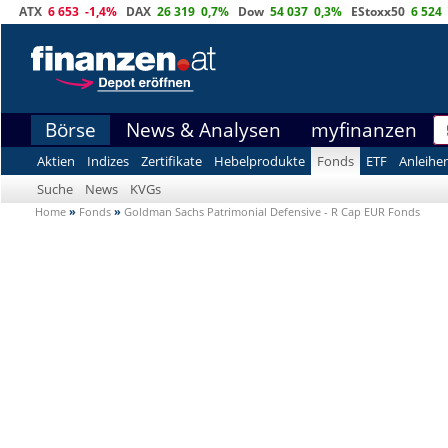
ATX
6 653
-1,4%
DAX
26 319
0,7%
Dow
54 037
0,3%
EStoxx50
6 524
Börse
News & Analysen
myfinanzen
Aktien
Indizes
Zertifikate
Hebelprodukte
Fonds
ETF
Anleihe
Suche
News
KVGs
Home
»
Fonds
»
Goldman Sachs Patrimonial Defensive - R Cap EUR Fonds