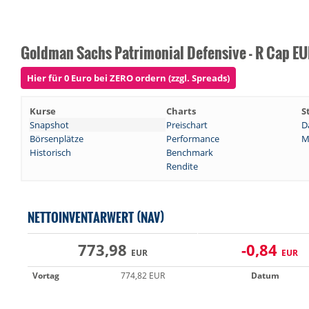
Goldman Sachs Patrimonial Defensive - R Cap E
Hier für 0 Euro bei ZERO ordern (zzgl. Spreads)
Kurse
Charts
S
Snapshot
Preischart
D
Börsenplätze
Performance
M
Historisch
Benchmark
Rendite
NETTOINVENTARWERT (NAV)
773,98
-0,84
EUR
EUR
Vortag
774,82 EUR
Datum