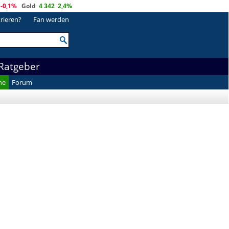
-0,1%
Gold
4 342
2,4%
trieren?
Fan werden
Ratgeber
he
Forum