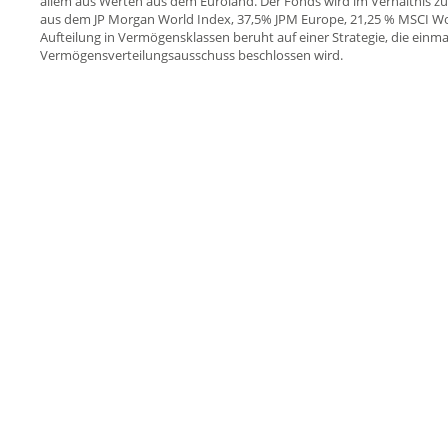
allem aus Werten aus dem Euroland. Der Fonds wird im Verhältnis zu
aus dem JP Morgan World Index, 37,5% JPM Europe, 21,25 % MSCI Wo
Aufteilung in Vermögensklassen beruht auf einer Strategie, die ein
Vermögensverteilungsausschuss beschlossen wird.