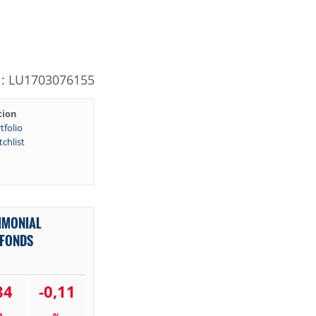
N: LU1703076155
tion
tfolio
chlist
IMONIAL
 FONDS
84
-0,11