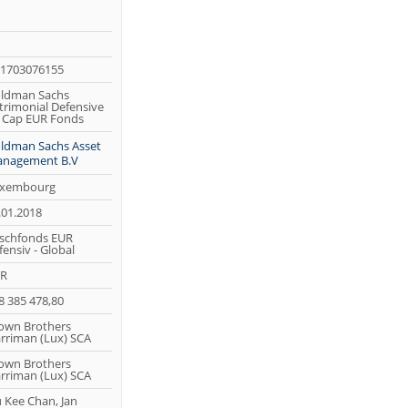
1703076155
ldman Sachs
trimonial Defensive
R Cap EUR Fonds
ldman Sachs Asset
nagement B.V
xembourg
.01.2018
schfonds EUR
fensiv - Global
R
8 385 478,80
own Brothers
rriman (Lux) SCA
own Brothers
rriman (Lux) SCA
u Kee Chan, Jan