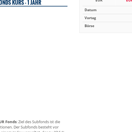
EUR
EU
ONDS KURS - 1 JAHR
Datum
Vortag
Börse
EUR Fonds
: Ziel des Subfonds ist die
gationen. Der Subfonds besteht vor