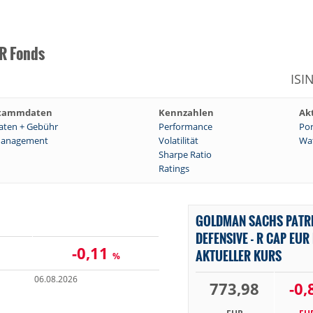
UR Fonds
ISI
tammdaten
Kennzahlen
Ak
aten + Gebühr
Performance
Por
anagement
Volatilität
Wat
Sharpe Ratio
Ratings
GOLDMAN SACHS PATR
DEFENSIVE - R CAP EUR
-0,11
AKTUELLER KURS
%
06.08.2026
773,98
-0,