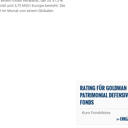
 einem Index verwaltet, der zu 37,5 %
rld und 3,75 MSCI Europe besteht. Die
mal im Monat von einem Globalen
RATING FÜR GOLDMAN
PATRIMONIAL DEFENSIVE
FONDS
€uro FondsNote
ERKL