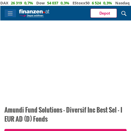
AX
26 319
0,7%
Dow
54 037
0,3%
EStoxx50
6 524
0,3%
Nasdaq
29
Depot
Amundi Fund Solutions - Diversif Inc Best Sel - I
EUR AD (D) Fonds