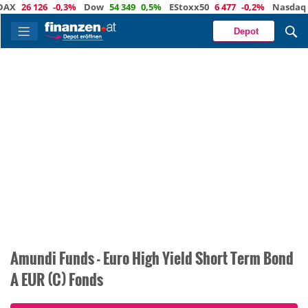
X
26 126
-0,3%
Dow
54 349
0,5%
EStoxx50
6 477
-0,2%
Nasdaq
2
Depot
Amundi Funds - Euro High Yield Short Term Bond
A EUR (C) Fonds