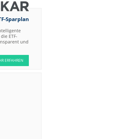
TF-Sparplan
ntelligente
die ETF-
ransparent und
HR ERFAHREN