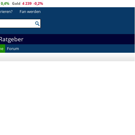
0,4%
Gold
4 239
-0,2%
trieren?
Fan werden
Ratgeber
he
Forum