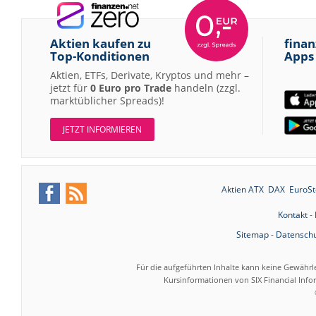
Aktien kaufen zu
finan
Top-Konditionen
Apps
Aktien, ETFs, Derivate, Kryptos und mehr –
jetzt für
0 Euro pro Trade
handeln (zzgl.
marktüblicher Spreads)!
JETZT INFORMIEREN
Aktien ATX
DAX
EuroSt
Kontakt
-
Sitemap
-
Datenschu
Für die aufgeführten Inhalte kann keine Gewährl
Kursinformationen von SIX Financial Inf