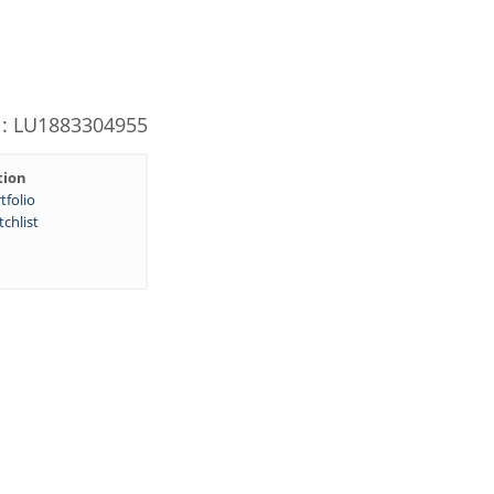
N: LU1883304955
tion
tfolio
chlist