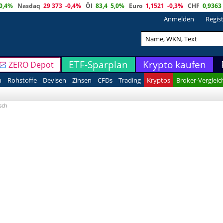
0,4%
Nasdaq
29 373
-0,4%
Öl
83,4
5,0%
Euro
1,1521
-0,3%
CHF
0,9363
Anmelden
Regis
ETF-Sparplan
Krypto kaufen
ZERO Depot
n
Rohstoffe
Devisen
Zinsen
CFDs
Trading
Kryptos
Broker-Vergleic
sch