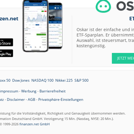
zen.net
E
Oskar ist der einfache und i
ETF-Sparplan. Er übernimmt 
Auswahl, ist steuersmart, t
kostengünstig.
JETZT ME
oxx 50
Dow Jones
NASDAQ 100
Nikkei 225
S&P 500
Impressum
-
Werbung
-
Barrierefreiheit
tz
-
Disclaimer
-
AGB
-
Privatsphäre-Einstellungen
eistung für die Vollständigkeit, Richtigkeit und Genauigkeit übernommen werden.
ormation Deutschland GmbH. Verzögerung 15 Min. (Nasdaq, NYSE: 20 Min.).
© 1999-2026
finanzen.net GmbH