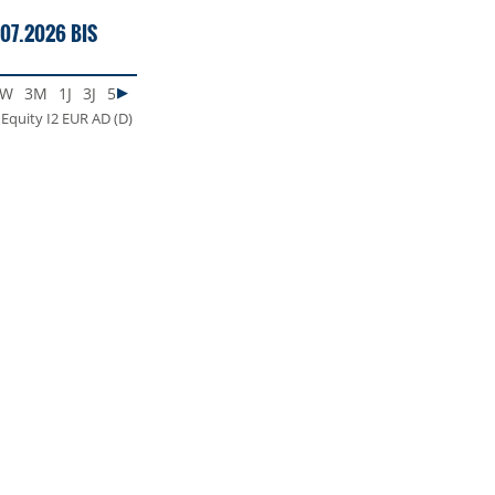
07.2026 BIS
1W
3M
1J
3J
5J
MAX