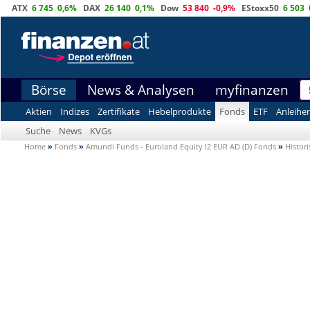
ATX
6 745
0,6%
DAX
26 140
0,1%
Dow
53 840
-0,9%
EStoxx50
6 503
Börse
News & Analysen
myfinanzen
Aktien
Indizes
Zertifikate
Hebelprodukte
Fonds
ETF
Anleihe
Suche
News
KVGs
Home
»
Fonds
»
Amundi Funds - Euroland Equity I2 EUR AD (D) Fonds
»
Histori