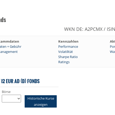
nds
WKN DE: A2PCMX / ISI
tammdaten
Kennzahlen
Ak
aten + Gebühr
Performance
Por
anagement
Volatilität
Wat
Sharpe Ratio
Ratings
I2 EUR AD (D) FONDS
Börse
Historische Kurse
anzeigen