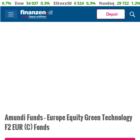
,7%
Dow
54 037
0,3%
EStoxx50
6 524
0,3%
Nasdaq
29 722
1,2%
Depot
Amundi Funds - Europe Equity Green Technology
F2 EUR (C) Fonds