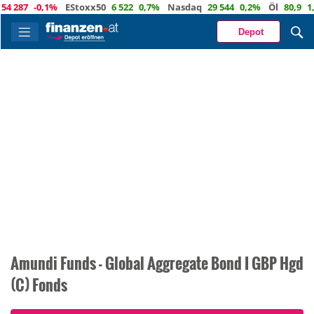
 287
-0,1%
EStoxx50
6 522
0,7%
Nasdaq
29 544
0,2%
Öl
80,9
1,8
Depot
Amundi Funds - Global Aggregate Bond I GBP Hgd
(C) Fonds