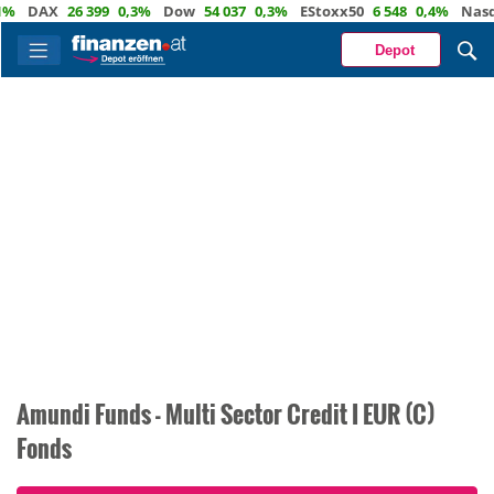
DAX
26 399
0,3%
Dow
54 037
0,3%
EStoxx50
6 548
0,4%
Nasda
Depot
Amundi Funds - Multi Sector Credit I EUR (C)
Fonds