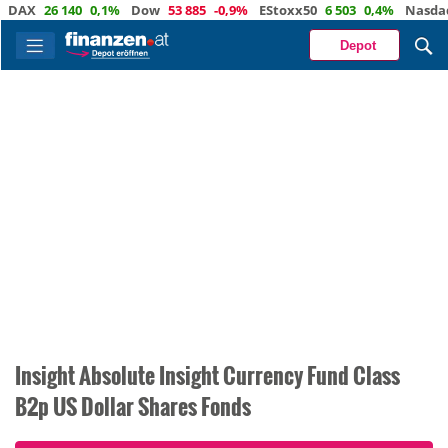
X
26 140
0,1%
Dow
53 885
-0,9%
EStoxx50
6 503
0,4%
Nasdaq
29 
Depot
Insight Absolute Insight Currency Fund Class
B2p US Dollar Shares Fonds