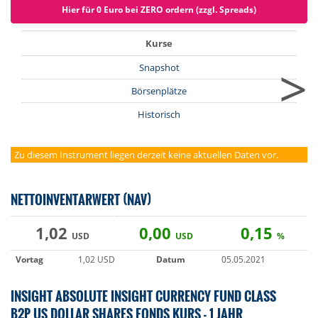
Hier für 0 Euro bei ZERO ordern (zzgl. Spreads)
Kurse
>
Snapshot
Börsenplätze
Historisch
Zu diesem Instrument liegen derzeit keine aktuellen Daten vor.
NETTOINVENTARWERT (NAV)
1,02
0,00
0,15
USD
USD
%
Vortag
1,02 USD
Datum
05.05.2021
INSIGHT ABSOLUTE INSIGHT CURRENCY FUND CLASS
B2P US DOLLAR SHARES FONDS KURS - 1 JAHR