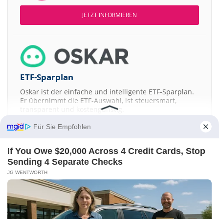
JETZT INFORMIEREN
ETF-Sparplan
Oskar ist der einfache und intelligente ETF-Sparplan.
Er übernimmt die ETF-Auswahl, ist steuersmart,
transparent und kostengünstig.
Für Sie Empfohlen
JETZT MEHR ERFAHREN
If You Owe $20,000 Across 4 Credit Cards, Stop
Sending 4 Separate Checks
JG WENTWORTH
Aktien ATX
DAX
EuroStoxx 50
Dow Jones
NASDAQ 100
Nikkei 225
S&P 500
Kontakt
-
Impressum
-
Werbung
-
Barrierefreiheit