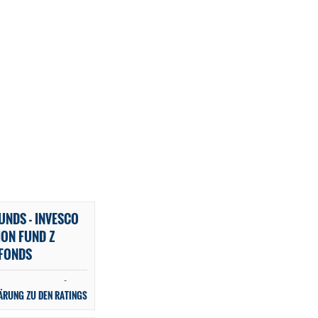
UNDS - INVESCO
ION FUND Z
 FONDS
-
ÄRUNG ZU DEN RATINGS