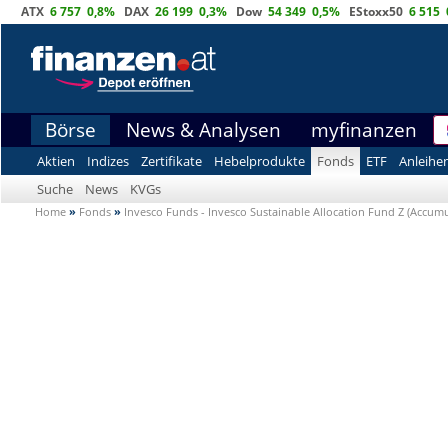
ATX
6 757
0,8%
DAX
26 199
0,3%
Dow
54 349
0,5%
EStoxx50
6 515
Börse
News & Analysen
myfinanzen
Aktien
Indizes
Zertifikate
Hebelprodukte
Fonds
ETF
Anleihe
Suche
News
KVGs
Home
»
Fonds
»
Invesco Funds - Invesco Sustainable Allocation Fund Z (Accum