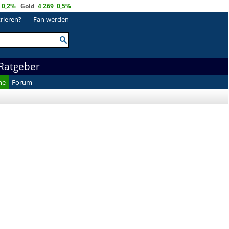
0,2%
Gold
4 269
0,5%
trieren?
Fan werden
Ratgeber
he
Forum