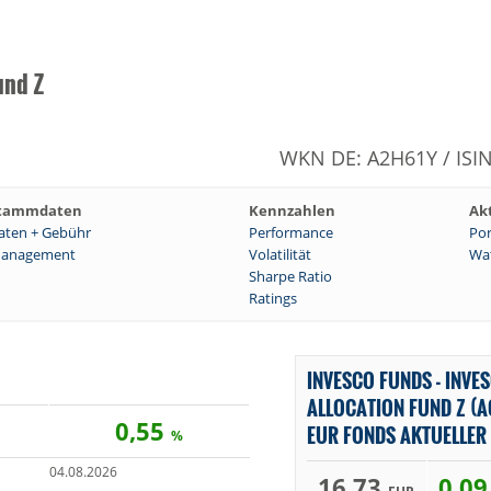
und Z
WKN DE: A2H61Y / ISI
tammdaten
Kennzahlen
Ak
aten + Gebühr
Performance
Por
anagement
Volatilität
Wat
Sharpe Ratio
Ratings
INVESCO FUNDS - INVE
ALLOCATION FUND Z (
0,55
EUR FONDS AKTUELLER
%
04.08.2026
16,73
0,0