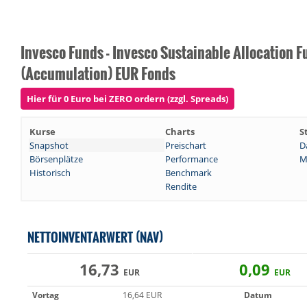
Invesco Funds - Invesco Sustainable Allocation F
(Accumulation) EUR Fonds
Hier für 0 Euro bei ZERO ordern (zzgl. Spreads)
Kurse
Charts
S
Snapshot
Preischart
D
Börsenplätze
Performance
M
Historisch
Benchmark
Rendite
NETTOINVENTARWERT (NAV)
16,73
0,09
EUR
EUR
Vortag
16,64 EUR
Datum