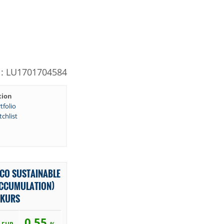
N: LU1701704584
tion
tfolio
chlist
SCO SUSTAINABLE
ACCUMULATION)
 KURS
9
0,55