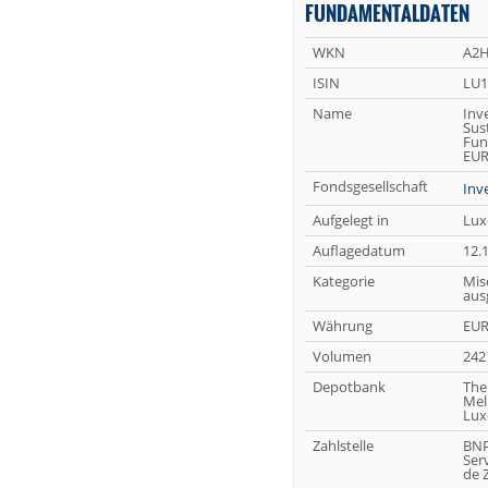
FUNDAMENTALDATEN
WKN
A2H
ISIN
LU1
Name
Inv
Sus
Fun
EUR
Fondsgesellschaft
Inv
Aufgelegt in
Lux
Auflagedatum
12.
Kategorie
Mis
aus
Währung
EU
Volumen
242
Depotbank
The
Mel
Lux
Zahlstelle
BNP
Serv
de 