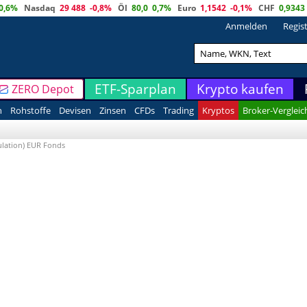
0,6%
Nasdaq
29 488
-0,8%
Öl
80,0
0,7%
Euro
1,1542
-0,1%
CHF
0,9343
Anmelden
Regis
ETF-Sparplan
Krypto kaufen
ZERO Depot
n
Rohstoffe
Devisen
Zinsen
CFDs
Trading
Kryptos
Broker-Vergleic
ulation) EUR Fonds