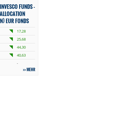
INVESCO FUNDS -
 ALLOCATION
N) EUR FONDS
17,28
25,68
44,30
40,63
-
MEHR