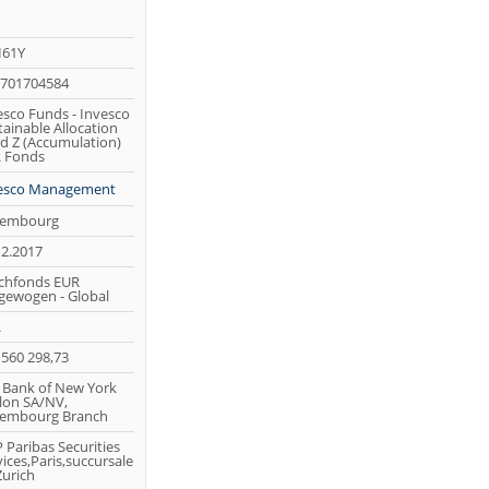
61Y
701704584
esco Funds - Invesco
tainable Allocation
d Z (Accumulation)
 Fonds
esco Management
embourg
12.2017
chfonds EUR
gewogen - Global
R
 560 298,73
 Bank of New York
lon SA/NV,
embourg Branch
 Paribas Securities
ices,Paris,succursale
Zurich