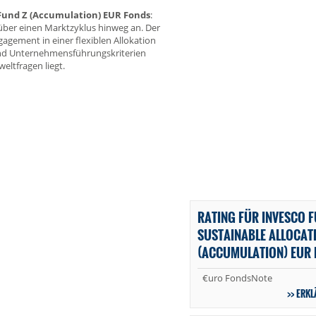
 Fund Z (Accumulation) EUR Fonds
:
 über einen Marktzyklus hinweg an. Der
gagement in einer flexiblen Allokation
lund Unternehmensführungskriterien
eltfragen liegt.
RATING FÜR INVESCO F
SUSTAINABLE ALLOCAT
(ACCUMULATION) EUR
€uro FondsNote
ERKL