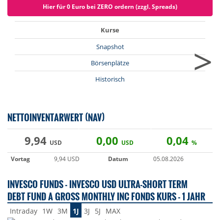
Hier für 0 Euro bei ZERO ordern (zzgl. Spreads)
Kurse
>
Snapshot
Börsenplätze
Historisch
NETTOINVENTARWERT (NAV)
9,94
0,00
0,04
USD
USD
%
Vortag
9,94 USD
Datum
05.08.2026
INVESCO FUNDS - INVESCO USD ULTRA-SHORT TERM
DEBT FUND A GROSS MONTHLY INC FONDS KURS - 1 JAHR
Intraday
1W
3M
1J
3J
5J
MAX