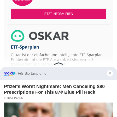
JETZT INFORMIEREN
ETF-Sparplan
Oskar ist der einfache und intelligente ETF-Sparplan.
Er übernimmt die ETF-Auswahl, ist steuersmart,
transparent und kostengünstig.
Für Sie Empfohlen
JETZT MEHR ERFAHREN
Pfizer's Worst Nightmare: Men Canceling $80
Prescriptions For This 87¢ Blue Pill Hack
FRIDAY PLANS
Aktien ATX
DAX
EuroStoxx 50
Dow Jones
NASDAQ 100
Nikkei 225
S&P 500