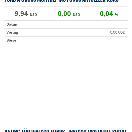
9,94
0,00
0,04
USD
USD
%
Datum
Vortag
0,00 USD
Börse
RATING FÜR INVESCO FUNDS - INVESCO USD ULTRA-SHORT