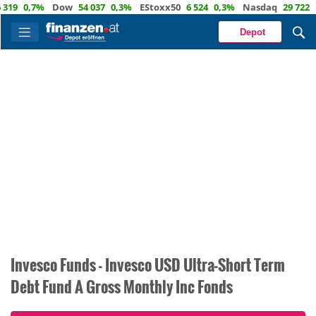
0,7%
Dow
54 037
0,3%
EStoxx50
6 524
0,3%
Nasdaq
29 722
1,2%
Depot
Invesco Funds - Invesco USD Ultra-Short Term
Debt Fund A Gross Monthly Inc Fonds