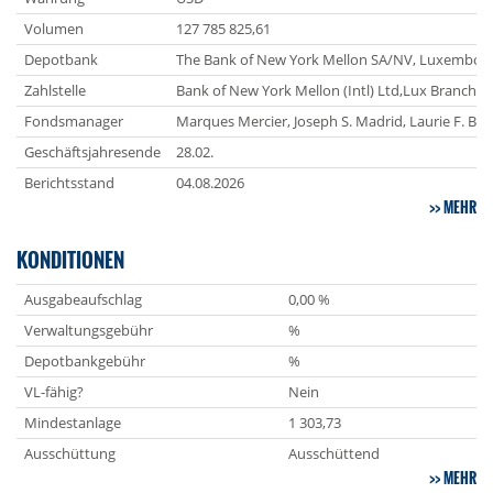
Volumen
127 785 825,61
Depotbank
The Bank of New York Mellon SA/NV, Luxembou
Zahlstelle
Bank of New York Mellon (Intl) Ltd,Lux Branch
Fondsmanager
Marques Mercier, Joseph S. Madrid, Laurie F. Bri
Geschäftsjahresende
28.02.
Berichtsstand
04.08.2026
MEHR
KONDITIONEN
Ausgabeaufschlag
0,00 %
Verwaltungsgebühr
%
Depotbankgebühr
%
VL-fähig?
Nein
Mindestanlage
1 303,73
Ausschüttung
Ausschüttend
MEHR