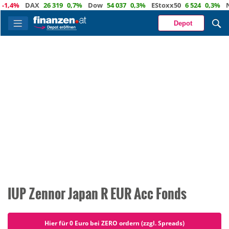
4%
DAX
26 319
0,7%
Dow
54 037
0,3%
EStoxx50
6 524
0,3%
Nasd
Depot
IUP Zennor Japan R EUR Acc Fonds
Hier für 0 Euro bei ZERO ordern (zzgl. Spreads)