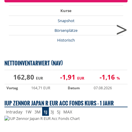
Kurse
>
Snapshot
Börsenplätze
Historisch
NETTOINVENTARWERT (NAV)
162,80
-1,91
-1,16
EUR
EUR
%
Vortag
164,71 EUR
Datum
07.08.2026
IUP ZENNOR JAPAN R EUR ACC FONDS KURS - 1 JAHR
Intraday
1W
3M
1J
3J
5J
MAX