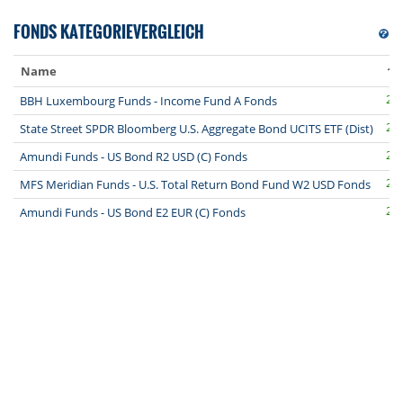
FONDS KATEGORIEVERGLEICH
Name
1J 
2,3
BBH Luxembourg Funds - Income Fund A Fonds
2,3
State Street SPDR Bloomberg U.S. Aggregate Bond UCITS ETF (Dist)
2,3
Amundi Funds - US Bond R2 USD (C) Fonds
2,3
MFS Meridian Funds - U.S. Total Return Bond Fund W2 USD Fonds
2,3
Amundi Funds - US Bond E2 EUR (C) Fonds