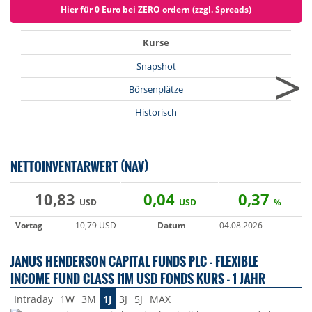
Hier für 0 Euro bei ZERO ordern (zzgl. Spreads)
Kurse
>
Snapshot
Börsenplätze
Historisch
NETTOINVENTARWERT (NAV)
10,83
0,04
0,37
USD
USD
%
Vortag
10,79 USD
Datum
04.08.2026
JANUS HENDERSON CAPITAL FUNDS PLC - FLEXIBLE
INCOME FUND CLASS I1M USD FONDS KURS - 1 JAHR
Intraday
1W
3M
1J
3J
5J
MAX