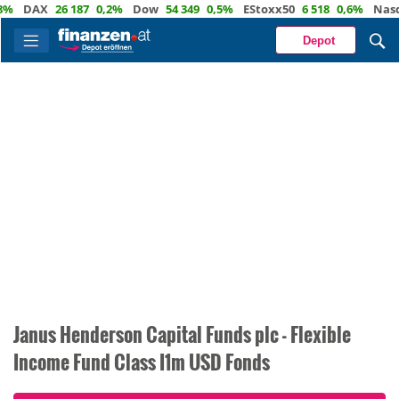
DAX
26 187
0,2%
Dow
54 349
0,5%
EStoxx50
6 518
0,6%
Nasdaq
Depot
Janus Henderson Capital Funds plc - Flexible
Income Fund Class I1m USD Fonds