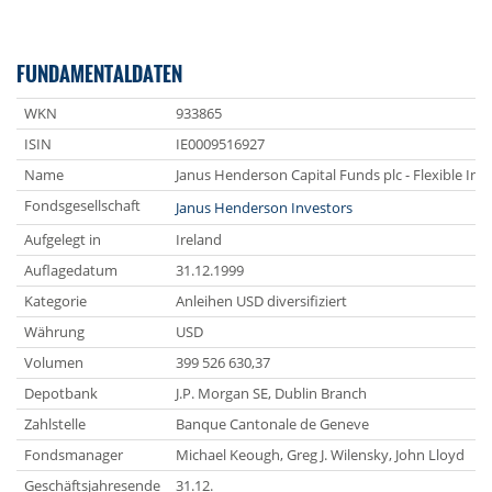
FUNDAMENTALDATEN
WKN
933865
ISIN
IE0009516927
Name
Janus Henderson Capital Funds plc - Flexible I
Fondsgesellschaft
Janus Henderson Investors
Aufgelegt in
Ireland
Auflagedatum
31.12.1999
Kategorie
Anleihen USD diversifiziert
Währung
USD
Volumen
399 526 630,37
Depotbank
J.P. Morgan SE, Dublin Branch
Zahlstelle
Banque Cantonale de Geneve
Fondsmanager
Michael Keough, Greg J. Wilensky, John Lloyd
Geschäftsjahresende
31.12.