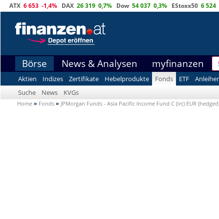
ATX
6 653
-1,4%
DAX
26 319
0,7%
Dow
54 037
0,3%
EStoxx50
6 524
Börse
News & Analysen
myfinanzen
Aktien
Indizes
Zertifikate
Hebelprodukte
Fonds
ETF
Anleihe
Suche
News
KVGs
Home
»
Fonds
»
JPMorgan Funds - Asia Pacific Income Fund C (irc) EUR (hedged