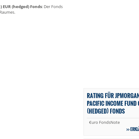
c) EUR (hedged) Fonds
: Der Fonds
n Raumes.
RATING FÜR JPMORGAN 
PACIFIC INCOME FUND C
(HEDGED) FONDS
€uro FondsNote
ERKL