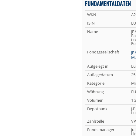
FUNDAMENTALDATEN
WKN
A2
ISIN
LU
Name
JP
Pa
(i
Fo
Fondsgesellschaft
JP
Ma
Aufgelegt in
Lu
Auflagedatum
25
Kategorie
Mi
Währung
EU
Volumen
1 
Depotbank
J.
Lu
Zahlstelle
VP
Fondsmanager
Ju
Li