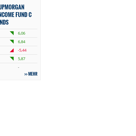
 JPMORGAN
INCOME FUND C
ONDS
6,06
6,84
-5,44
5,87
-
MEHR