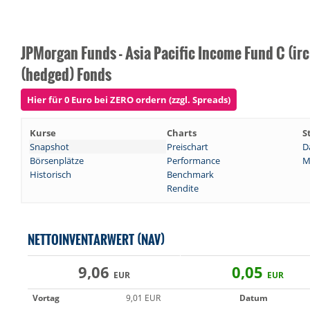
JPMorgan Funds - Asia Pacific Income Fund C (ir
(hedged) Fonds
Hier für 0 Euro bei ZERO ordern (zzgl. Spreads)
Kurse
Charts
S
Snapshot
Preischart
D
Börsenplätze
Performance
M
Historisch
Benchmark
Rendite
NETTOINVENTARWERT (NAV)
9,06
0,05
EUR
EUR
Vortag
9,01 EUR
Datum