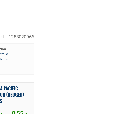
N: LU1288020966
tion
tfolio
chlist
A PACIFIC
EUR (HEDGED)
S
0,55