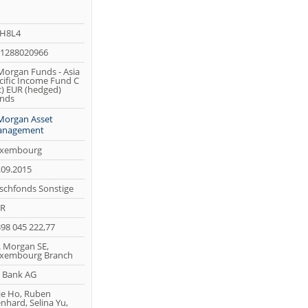
H8L4
1288020966
Morgan Funds - Asia
cific Income Fund C
rc) EUR (hedged)
nds
Morgan Asset
nagement
xembourg
.09.2015
schfonds Sonstige
R
398 045 222,77
P. Morgan SE,
xembourg Branch
 Bank AG
lie Ho, Ruben
enhard, Selina Yu,