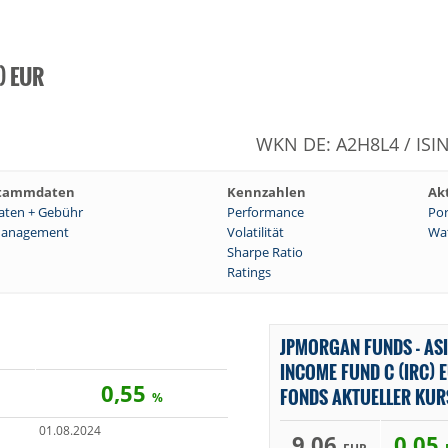
c) EUR
WKN DE: A2H8L4 / ISI
tammdaten
Kennzahlen
Ak
aten + Gebühr
Performance
Por
anagement
Volatilität
Wat
Sharpe Ratio
Ratings
JPMORGAN FUNDS - ASI
INCOME FUND C (IRC) 
0,55
FONDS AKTUELLER KUR
%
01.08.2024
9,06
0,05