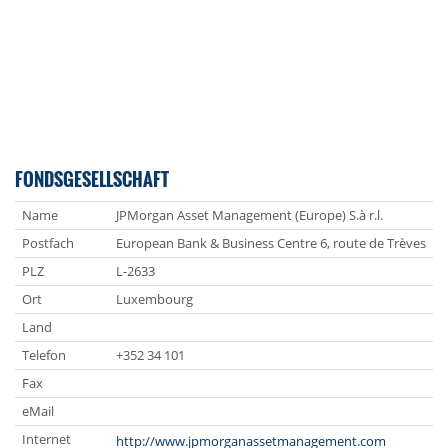
FONDSGESELLSCHAFT
Name
JPMorgan Asset Management (Europe) S.à r.l.
Postfach
European Bank & Business Centre 6, route de Trèves
PLZ
L-2633
Ort
Luxembourg
Land
Telefon
+352 34 101
Fax
eMail
Internet
http://www.jpmorganassetmanagement.com