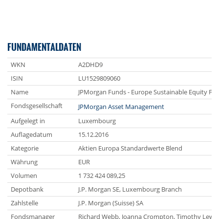
FUNDAMENTALDATEN
WKN
A2DHD9
ISIN
LU1529809060
Name
JPMorgan Funds - Europe Sustainable Equity Fun
Fondsgesellschaft
JPMorgan Asset Management
Aufgelegt in
Luxembourg
Auflagedatum
15.12.2016
Kategorie
Aktien Europa Standardwerte Blend
Währung
EUR
Volumen
1 732 424 089,25
Depotbank
J.P. Morgan SE, Luxembourg Branch
Zahlstelle
J.P. Morgan (Suisse) SA
Fondsmanager
Richard Webb, Joanna Crompton, Timothy Lewis