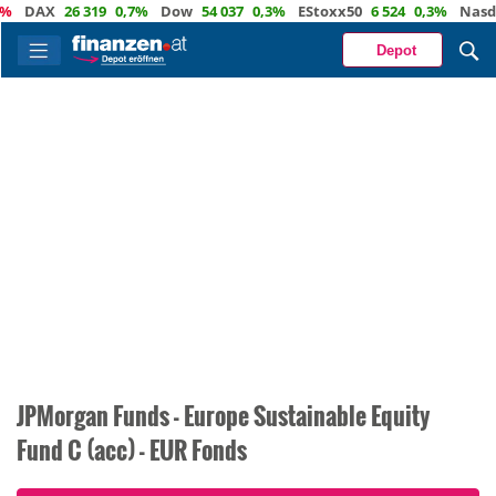
AX
26 319
0,7%
Dow
54 037
0,3%
EStoxx50
6 524
0,3%
Nasdaq
2
Depot
JPMorgan Funds - Europe Sustainable Equity
Fund C (acc) - EUR Fonds