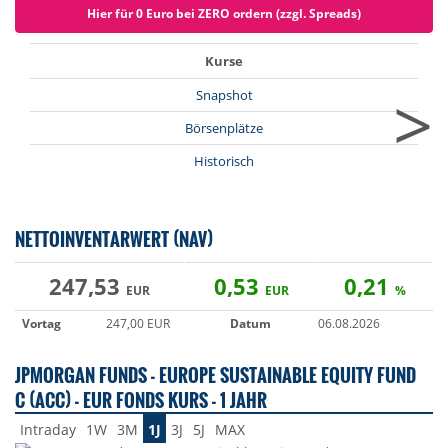
Hier für 0 Euro bei ZERO ordern (zzgl. Spreads)
Kurse
>
Snapshot
Börsenplätze
Historisch
NETTOINVENTARWERT (NAV)
247,53
0,53
0,21
EUR
EUR
%
Vortag
247,00 EUR
Datum
06.08.2026
JPMORGAN FUNDS - EUROPE SUSTAINABLE EQUITY FUND
C (ACC) - EUR FONDS KURS - 1 JAHR
Intraday
1W
3M
1J
3J
5J
MAX