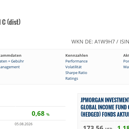
C (dist)
WKN DE: A1W9H7 / ISI
tammdaten
Kennzahlen
Ak
aten + Gebühr
Performance
Por
anagement
Volatilität
Wat
Sharpe Ratio
Ratings
JPMORGAN INVESTMENT
GLOBAL INCOME FUND C
0,68
(HEDGED) FONDS AKTU
%
05.08.2026
173,56
1,1