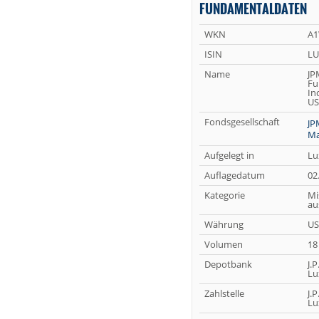
FUNDAMENTALDATEN
WKN
A
ISIN
LU
Name
JP
Fu
In
US
Fondsgesellschaft
JP
Ma
Aufgelegt in
Lu
Auflagedatum
02
Kategorie
Mi
au
Währung
U
Volumen
18
Depotbank
J.
Lu
Zahlstelle
J.
Lu