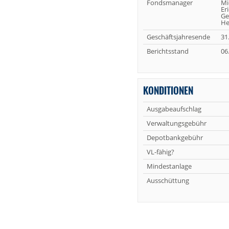
Fondsmanager
Mi
Er
Ge
He
Geschäftsjahresende
31
Berichtsstand
06
KONDITIONEN
Ausgabeaufschlag
Verwaltungsgebühr
Depotbankgebühr
VL-fähig?
Mindestanlage
Ausschüttung