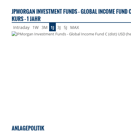
JPMORGAN INVESTMENT FUNDS - GLOBAL INCOME FUND C
KURS - 1 JAHR
Intraday
1W
3M
1J
3J
5J
MAX
ANLAGEPOLITIK