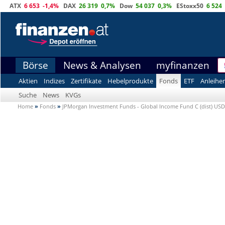
ATX
6 653
-1,4%
DAX
26 319
0,7%
Dow
54 037
0,3%
EStoxx50
6 524
Börse
News & Analysen
myfinanzen
Aktien
Indizes
Zertifikate
Hebelprodukte
Fonds
ETF
Anleihe
Suche
News
KVGs
Home
»
Fonds
»
JPMorgan Investment Funds - Global Income Fund C (dist) US