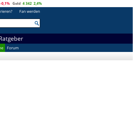
-0,1%
Gold
4 342
2,4%
trieren?
Fan werden
Ratgeber
he
Forum