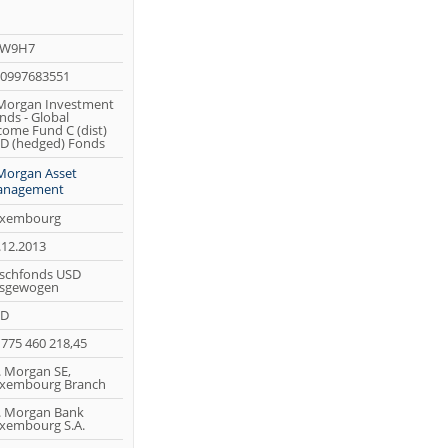
1W9H7
0997683551
Morgan Investment
nds - Global
come Fund C (dist)
D (hedged) Fonds
Morgan Asset
nagement
xembourg
.12.2013
schfonds USD
sgewogen
SD
 775 460 218,45
P. Morgan SE,
xembourg Branch
P. Morgan Bank
xembourg S.A.