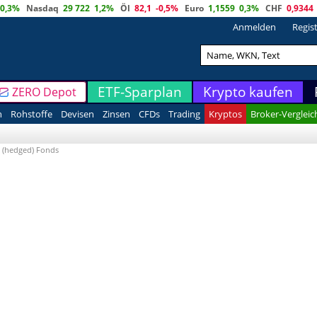
0,3%
Nasdaq
29 722
1,2%
Öl
82,1
-0,5%
Euro
1,1559
0,3%
CHF
0,9344
Anmelden
Regis
ETF-Sparplan
Krypto kaufen
ZERO Depot
n
Rohstoffe
Devisen
Zinsen
CFDs
Trading
Kryptos
Broker-Vergleic
D (hedged) Fonds