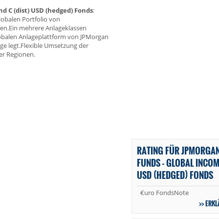
d C (dist) USD (hedged) Fonds
:
lobalen Portfolio von
ten.Ein mehrere Anlageklassen
lobalen Anlageplattform von JPMorgan
ge legt.Flexible Umsetzung der
er Regionen.
RATING FÜR JPMORGAN
FUNDS - GLOBAL INCOM
USD (HEDGED) FONDS
€uro FondsNote
ERKL