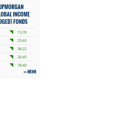
 JPMORGAN
LOBAL INCOME
EDGED) FONDS
13,76
25,63
38,22
29,45
78,49
MEHR