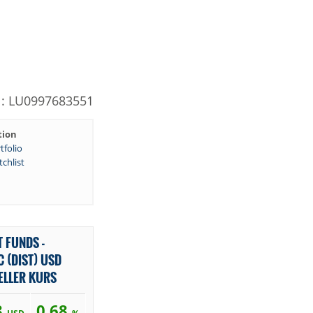
N: LU0997683551
tion
tfolio
chlist
 FUNDS -
 (DIST) USD
ELLER KURS
8
0,68