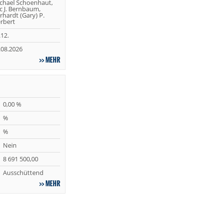
chael Schoenhaut,
ic J. Bernbaum,
rhardt (Gary) P.
rbert
.12.
.08.2026
MEHR
0,00 %
%
%
Nein
8 691 500,00
Ausschüttend
MEHR