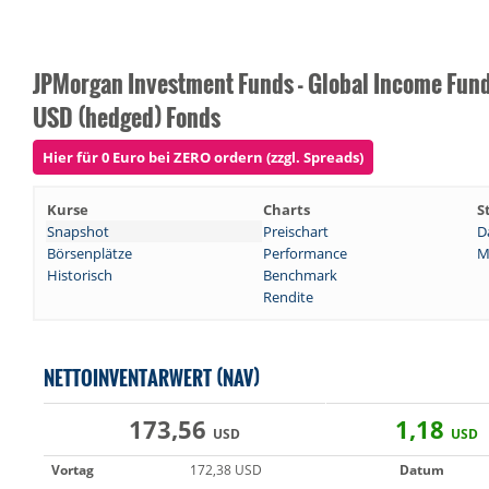
JPMorgan Investment Funds - Global Income Fund 
USD (hedged) Fonds
Hier für 0 Euro bei ZERO ordern (zzgl. Spreads)
Kurse
Charts
S
Snapshot
Preischart
D
Börsenplätze
Performance
M
Historisch
Benchmark
Rendite
NETTOINVENTARWERT (NAV)
173,56
1,18
USD
USD
Vortag
172,38 USD
Datum