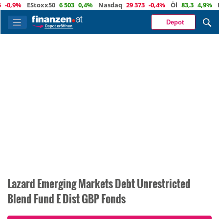
9%
EStoxx50
6 503
0,4%
Nasdaq
29 373
-0,4%
Öl
83,3
4,9%
Euro
Depot
Lazard Emerging Markets Debt Unrestricted
Blend Fund E Dist GBP Fonds