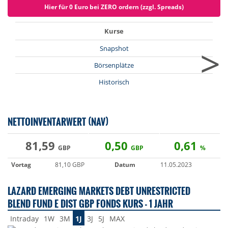
Hier für 0 Euro bei ZERO ordern (zzgl. Spreads)
Kurse
>
Snapshot
Börsenplätze
Historisch
NETTOINVENTARWERT (NAV)
81,59
0,50
0,61
GBP
GBP
%
Vortag
81,10 GBP
Datum
11.05.2023
LAZARD EMERGING MARKETS DEBT UNRESTRICTED
BLEND FUND E DIST GBP FONDS KURS - 1 JAHR
Intraday
1W
3M
1J
3J
5J
MAX