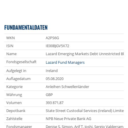
FUNDAMENTALDATEN
WKN
A2PS6G
ISIN
IE00BJGV5X72
Name
Lazard Emerging Markets Debt Unrestricted Ble
Fondsgesellschaft
Lazard Fund Managers
Aufgelegt in
Ireland
Auflagedatum
05.08.2020
Kategorie
Anleihen Schwellenländer
Währung
GBP
Volumen
393 871,87
Depotbank
State Street Custodial Services (Ireland) Limited
Zahlstelle
NPB Neue Private Bank AG
Fondsmanager
Denise S. Simon, Arif T. Joshi, Sergio Valderrama,