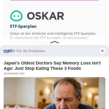
ETF-Sparplan
Oskar ist der einfache und intelligente ETF-Sparplan.
Er übernimmt die ETF-Auswahl, ist steuersmart,
transparent und kostengünstig.
Für Sie Empfohlen
JETZT MEHR ERFAHREN
Japan's Oldest Doctors Say Memory Loss Isn't
Age: Just Stop Eating These 3 Foods
NEUROMIND PRO
Aktien ATX
DAX
EuroStoxx 50
Dow Jones
NASDAQ 100
Nikkei 225
S&P 500
Kontakt
-
Impressum
-
Werbung
-
Barrierefreiheit
Sitemap
-
Datenschutz
-
Disclaimer
-
AGB
-
Privatsphäre-Einstellungen