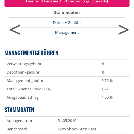
Hier für 0 Euro bei ZERO ordern (zzgl. Spreads)
Stammdaten
<
>
Daten + Gebühr
Management
MANAGEMENTGEBÜHREN
Verwaltungsgebühr
%
Depotbankgebühr
%
Managementgebühr
0,75 %
Total Expense Ratio (TER)
1,27
Ausgabeaufschlag
4,50 %
STAMMDATEN
Auflagedatum
31.05.2019
Benchmark
Euro Short-Term Rate