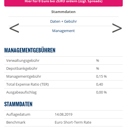
Hier für 0 Euro bei ZERO ordern (zzgl. Spreads)
Stammdaten
<
>
Daten + Gebühr
Management
MANAGEMENTGEBÜHREN
Verwaltungsgebühr
%
Depotbankgebühr
%
Managementgebühr
0,15 %
Total Expense Ratio (TER)
0,40
Ausgabeaufschlag
0,00 %
STAMMDATEN
Auflagedatum
14.08.2019
Benchmark
Euro Short-Term Rate