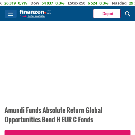
26 319
0,7%
Dow
54 037
0,3%
EStoxx50
6 524
0,3%
Nasdaq
29 72
Depot
Amundi Funds Absolute Return Global
Opportunities Bond H EUR C Fonds