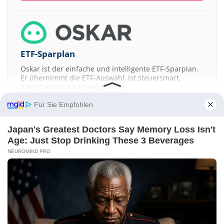
ETF-Sparplan
Oskar ist der einfache und intelligente ETF-Sparplan.
Er übernimmt die ETF-Auswahl, ist steuersmart,
transparent und kostengünstig.
Für Sie Empfohlen
JETZT MEHR ERFAHREN
Japan's Greatest Doctors Say Memory Loss Isn't
Age: Just Stop Drinking These 3 Beverages
NEUROMIND PRO
Aktien ATX
DAX
EuroStoxx 50
Dow Jones
NASDAQ 100
Nikkei 225
S&P 500
Kontakt
-
Impressum
-
Werbung
-
Barrierefreiheit
Sitemap
-
Datenschutz
-
Disclaimer
-
AGB
-
Privatsphäre-Einstellungen