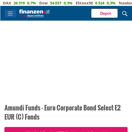
DAX
26 319
0,7%
Dow
54 037
0,3%
EStoxx50
6 524
0,3%
Nasdaq
Depot
Amundi Funds - Euro Corporate Bond Select E2
EUR (C) Fonds