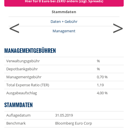
Hier für 0 Euro bei ZERO ordern (zzgl. Spreads)
Stammdaten
<
>
Daten + Gebühr
Management
MANAGEMENTGEBÜHREN
Verwaltungsgebühr
%
Depotbankgebühr
%
Managementgebühr
0,70 %
Total Expense Ratio (TER)
1,19
Ausgabeaufschlag
4,00 %
STAMMDATEN
Auflagedatum
31.05.2019
Benchmark
Bloomberg Euro Corp