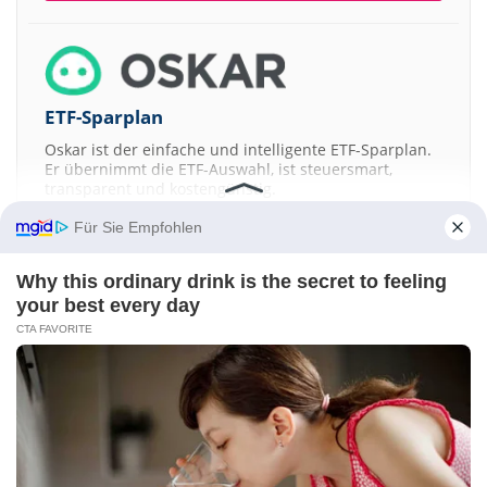
ETF-Sparplan
Oskar ist der einfache und intelligente ETF-Sparplan.
Er übernimmt die ETF-Auswahl, ist steuersmart,
transparent und kostengünstig.
Für Sie Empfohlen
JETZT MEHR ERFAHREN
Why this ordinary drink is the secret to feeling
your best every day
CTA FAVORITE
Aktien ATX
DAX
EuroStoxx 50
Dow Jones
NASDAQ 100
Nikkei 225
S&P 500
Kontakt
-
Impressum
-
Werbung
-
Barrierefreiheit
Sitemap
-
Datenschutz
-
Disclaimer
-
AGB
-
Privatsphäre-Einstellungen