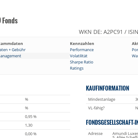
) Fonds
WKN DE: A2PC91 / ISI
tammdaten
Kennzahlen
Ak
aten + Gebühr
Performance
Por
anagement
Volatilität
Wat
Sharpe Ratio
Ratings
KAUFINFORMATION
%
Mindestanlage
3
%
VL-fähig?
N
0,95 %
FONDSGESELLSCHAFT-I
1,30
Adresse
Amundi Luxem
0,00 %
5, Allée Scheff