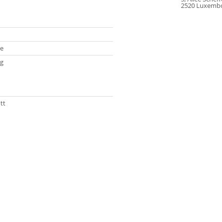
2520 Luxemb
e
g
tt