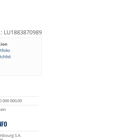
N: LU1883870989
tion
tfolio
chlist
0 000 000,00
ein
NFO
bourg S.A.
er,