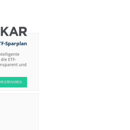
TF-Sparplan
ntelligente
die ETF-
ransparent und
HR ERFAHREN