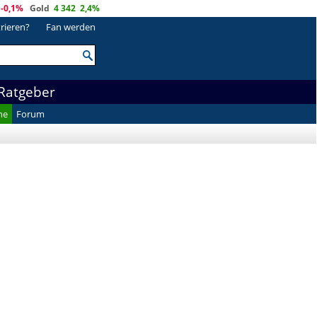
-0,1%
Gold
4 342
2,4%
trieren?
Fan werden
Ratgeber
he
Forum