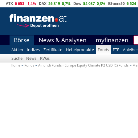
ATX
6 653
-1,4%
DAX
26 319
0,7%
Dow
54 037
0,3%
EStoxx50
6 524
Börse
News & Analysen
myfinanzen
Aktien
Indizes
Zertifikate
Hebelprodukte
Fonds
ETF
Anleihe
Suche
News
KVGs
Home
»
Fonds
»
Amundi Funds - Europe Equity Climate P2 USD (C) Fonds
»
Ma