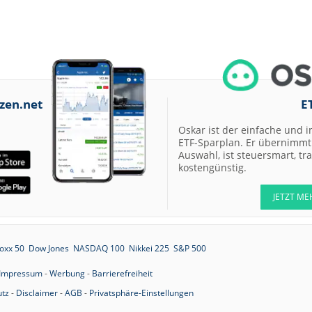
zen.net
E
Oskar ist der einfache und i
ETF-Sparplan. Er übernimmt 
Auswahl, ist steuersmart, t
kostengünstig.
JETZT ME
oxx 50
Dow Jones
NASDAQ 100
Nikkei 225
S&P 500
Impressum
-
Werbung
-
Barrierefreiheit
tz
-
Disclaimer
-
AGB
-
Privatsphäre-Einstellungen