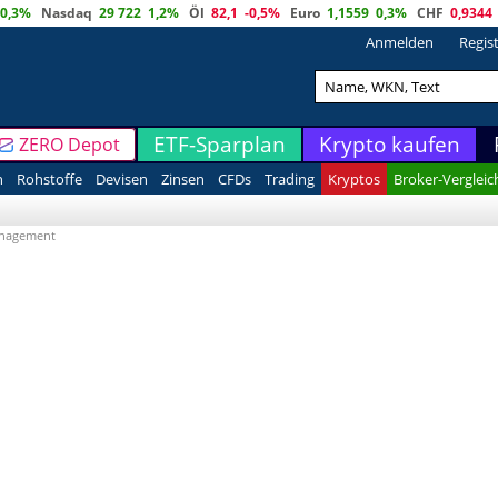
0,3%
Nasdaq
29 722
1,2%
Öl
82,1
-0,5%
Euro
1,1559
0,3%
CHF
0,9344
Anmelden
Regis
ETF-Sparplan
Krypto kaufen
ZERO Depot
n
Rohstoffe
Devisen
Zinsen
CFDs
Trading
Kryptos
Broker-Vergleic
nagement