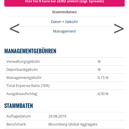
Hier für 0 Euro bei ZERO ordern (zzgl. Spreads)
Stammdaten
<
>
Daten + Gebühr
Management
MANAGEMENTGEBÜHREN
Verwaltungsgebühr
%
Depotbankgebühr
%
Managementgebühr
0,15 %
Total Expense Ratio (TER)
Ausgabeaufschlag
4,50 %
STAMMDATEN
Auflagedatum
29.08.2019
Benchmark
Bloomberg Global Aggregate