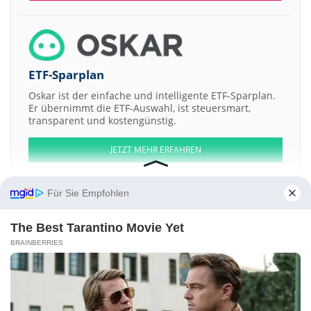
ETF-Sparplan
Oskar ist der einfache und intelligente ETF-Sparplan.
Er übernimmt die ETF-Auswahl, ist steuersmart,
transparent und kostengünstig.
JETZT MEHR ERFAHREN
Für Sie Empfohlen
The Best Tarantino Movie Yet
Aktien ATX
DAX
EuroStoxx 50
Dow Jones
NASDAQ 100
Nikkei 225
BRAINBERRIES
S&P 500
Kontakt
-
Impressum
-
Werbung
-
Barrierefreiheit
Sitemap
-
Datenschutz
-
Disclaimer
-
AGB
-
Privatsphäre-Einstellungen