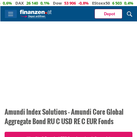
0,6%
DAX
26 140
0,1%
Dow
53 906
-0,8%
EStoxx50
6 503
0,4%
N
Depot
Amundi Index Solutions - Amundi Core Global
Aggregate Bond RU C USD RE C EUR Fonds