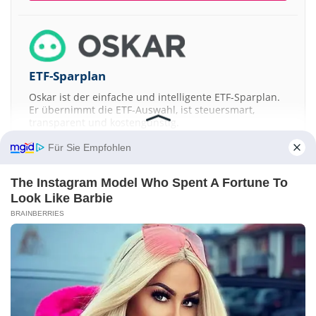
ETF-Sparplan
Oskar ist der einfache und intelligente ETF-Sparplan.
Er übernimmt die ETF-Auswahl, ist steuersmart,
transparent und kostengünstig.
Für Sie Empfohlen
JETZT MEHR ERFAHREN
The Instagram Model Who Spent A Fortune To
Look Like Barbie
BRAINBERRIES
Aktien ATX
DAX
EuroStoxx 50
Dow Jones
NASDAQ 100
Nikkei 225
S&P 500
Kontakt
-
Impressum
-
Werbung
-
Barrierefreiheit
Sitemap
-
Datenschutz
-
Disclaimer
-
AGB
-
Privatsphäre-Einstellungen