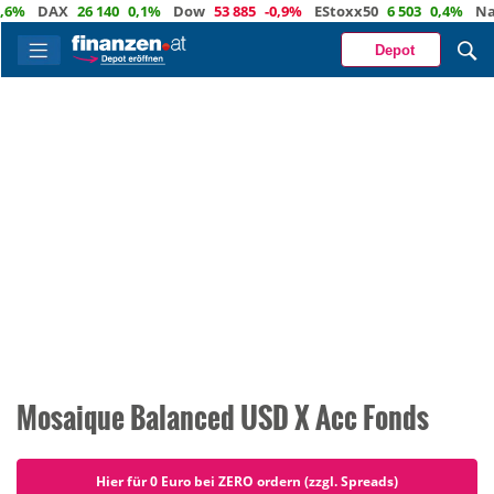
DAX
26 140
0,1%
Dow
53 885
-0,9%
EStoxx50
6 503
0,4%
Nasda
Depot
Mosaique Balanced USD X Acc Fonds
Hier für 0 Euro bei ZERO ordern (zzgl. Spreads)