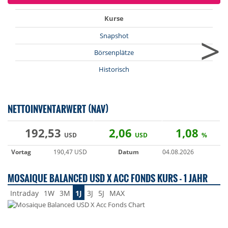
Kurse
>
Snapshot
Börsenplätze
Historisch
NETTOINVENTARWERT (NAV)
192,53
2,06
1,08
USD
USD
%
Vortag
190,47 USD
Datum
04.08.2026
MOSAIQUE BALANCED USD X ACC FONDS KURS - 1 JAHR
Intraday
1W
3M
1J
3J
5J
MAX