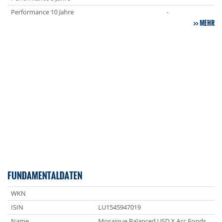
Performance 10 Jahre
-
MEHR
FUNDAMENTALDATEN
WKN
ISIN
LU1545947019
Name
Mosaique Balanced USD X Acc Fonds