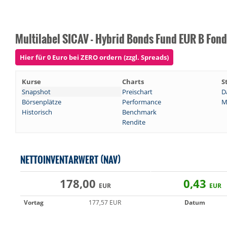
Multilabel SICAV - Hybrid Bonds Fund EUR B Fon
Hier für 0 Euro bei ZERO ordern (zzgl. Spreads)
Kurse
Charts
S
Snapshot
Preischart
D
Börsenplätze
Performance
M
Historisch
Benchmark
Rendite
NETTOINVENTARWERT (NAV)
178,00
0,43
EUR
EUR
Vortag
177,57 EUR
Datum