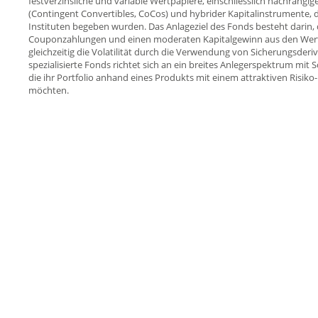
festverzinsliche und variable Wertpapiere, einschliesslich nachrangig
(Contingent Convertibles, CoCos) und hybrider Kapitalinstrumente, 
Instituten begeben wurden. Das Anlageziel des Fonds besteht darin,
Couponzahlungen und einen moderaten Kapitalgewinn aus den Wer
gleichzeitig die Volatilität durch die Verwendung von Sicherungsder
spezialisierte Fonds richtet sich an ein breites Anlegerspektrum mit
die ihr Portfolio anhand eines Produkts mit einem attraktiven Risiko-
möchten.