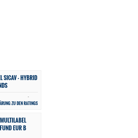
L SICAV - HYBRID
NDS
-
ÄRUNG ZU DEN RATINGS
MULTILABEL
 FUND EUR B