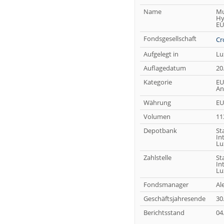
Name
Mu
Hy
EU
Fondsgesellschaft
Cr
Aufgelegt in
Lu
Auflagedatum
20
Kategorie
EU
An
Währung
EU
Volumen
11
Depotbank
St
In
Lu
Zahlstelle
St
In
Lu
Fondsmanager
Al
Geschäftsjahresende
30
Berichtsstand
04