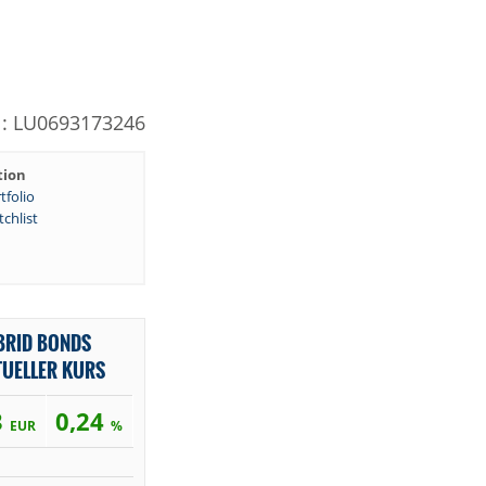
N: LU0693173246
tion
tfolio
chlist
YBRID BONDS
TUELLER KURS
3
0,24
EUR
%