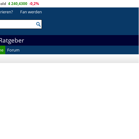
old
4 240,4300
-0,2%
trieren?
Fan werden
Ratgeber
he
Forum