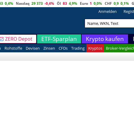
03
0,4%
Nasdaq
29 373
-0,4%
Öl
83
4,9%
Euro
1
0,0%
CHF
0,9
0,1%
G
Anmelden
Regis
ETF-Sparplan
Krypto kaufen
ZERO Depot
n
Rohstoffe
Devisen
Zinsen
CFDs
Trading
Kryptos
Broker-Vergleic