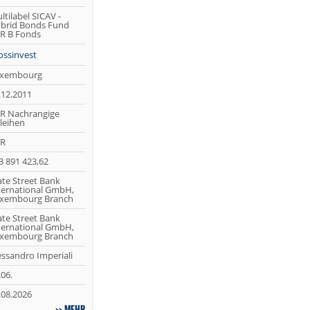
ltilabel SICAV -
brid Bonds Fund
R B Fonds
ossinvest
xembourg
.12.2011
R Nachrangige
leihen
R
3 891 423,62
ate Street Bank
ternational GmbH,
xembourg Branch
ate Street Bank
ternational GmbH,
xembourg Branch
essandro Imperiali
.06.
.08.2026
MEHR