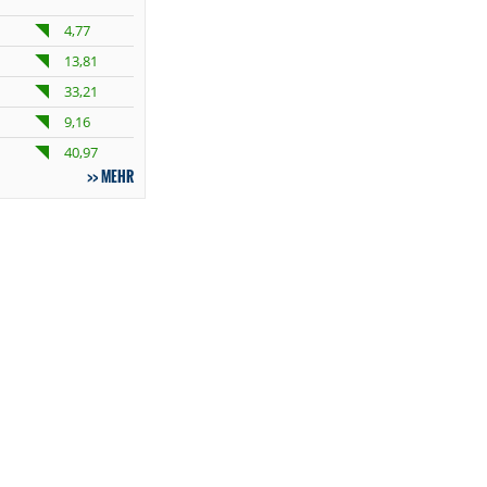
4,77
13,81
33,21
9,16
40,97
MEHR