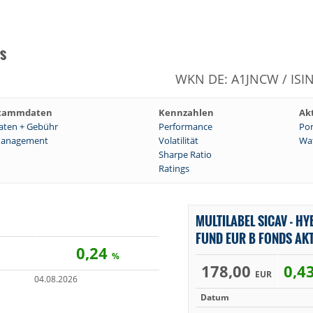
ds
WKN DE: A1JNCW / ISI
tammdaten
Kennzahlen
Ak
aten + Gebühr
Performance
Por
anagement
Volatilität
Wat
Sharpe Ratio
Ratings
MULTILABEL SICAV - H
FUND EUR B FONDS AK
0,24
%
178,00
0,4
EUR
04.08.2026
Datum