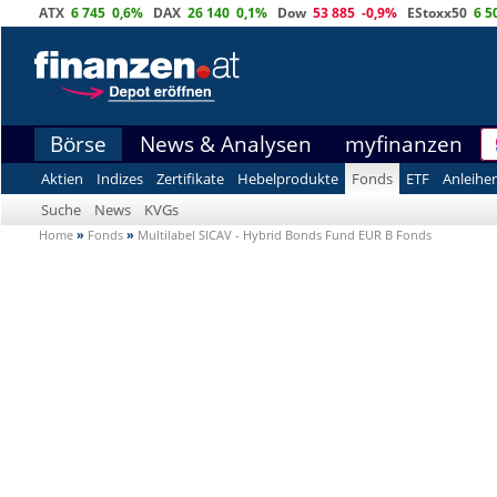
ATX
6 745
0,6%
DAX
26 140
0,1%
Dow
53 885
-0,9%
EStoxx50
6 5
Börse
News & Analysen
myfinanzen
Aktien
Indizes
Zertifikate
Hebelprodukte
Fonds
ETF
Anleihe
Suche
News
KVGs
Home
»
Fonds
»
Multilabel SICAV - Hybrid Bonds Fund EUR B Fonds