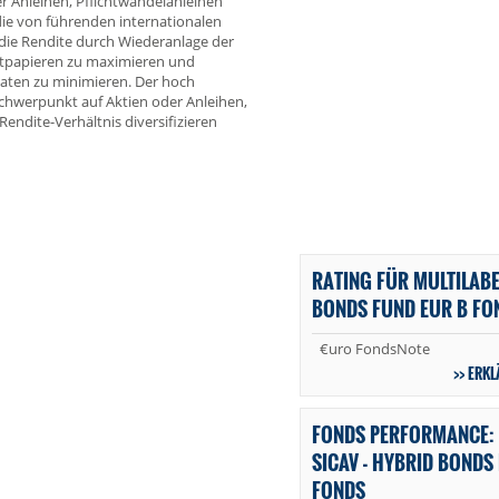
er Anleihen, Pflichtwandelanleihen
die von führenden internationalen
 die Rendite durch Wiederanlage der
tpapieren zu maximieren und
ivaten zu minimieren. Der hoch
 Schwerpunkt auf Aktien oder Anleihen,
Rendite-Verhältnis diversifizieren
RATING FÜR MULTILABE
BONDS FUND EUR B FO
€uro FondsNote
ERKL
FONDS PERFORMANCE: 
SICAV - HYBRID BONDS
FONDS