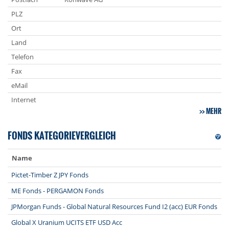
PLZ
Ort
Land
Telefon
Fax
eMail
Internet
MEHR
FONDS KATEGORIEVERGLEICH
Name
7
Pictet-Timber Z JPY Fonds
9
ME Fonds - PERGAMON Fonds
9
JPMorgan Funds - Global Natural Resources Fund I2 (acc) EUR Fonds
9
Global X Uranium UCITS ETF USD Acc