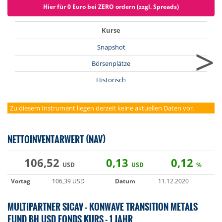
Hier für 0 Euro bei ZERO ordern (zzgl. Spreads)
Kurse
>
Snapshot
Börsenplätze
Historisch
Zu diesem Instrument liegen derzeit keine aktuellen Daten vor.
NETTOINVENTARWERT (NAV)
106,52
0,13
0,12
USD
USD
%
Vortag
106,39 USD
Datum
11.12.2020
MULTIPARTNER SICAV - KONWAVE TRANSITION METALS
FUND BH USD FONDS KURS - 1 JAHR