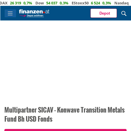
26 319
0,7%
Dow
54 037
0,3%
EStoxx50
6 524
0,3%
Nasdaq
29 72
Depot
Multipartner SICAV - Konwave Transition Metals
Fund Bh USD Fonds