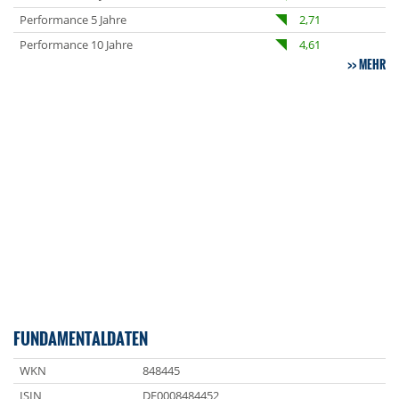
Performance 5 Jahre
2,71
Performance 10 Jahre
4,61
MEHR
FUNDAMENTALDATEN
WKN
848445
ISIN
DE0008484452