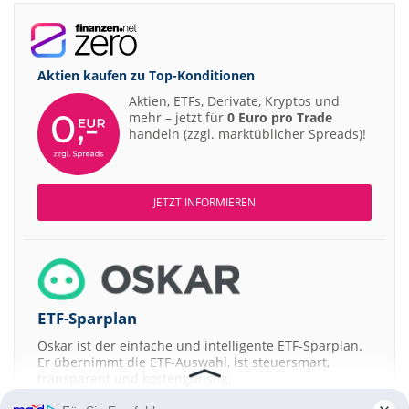
Aktien kaufen zu
Top-Konditionen
Aktien, ETFs, Derivate, Kryptos und
mehr – jetzt für
0 Euro pro Trade
handeln (zzgl. marktüblicher Spreads)!
JETZT INFORMIEREN
ETF-Sparplan
Oskar ist der einfache und intelligente ETF-Sparplan.
Er übernimmt die ETF-Auswahl, ist steuersmart,
transparent und kostengünstig.