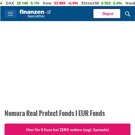
AX
26 140
0,1%
Dow
53 885
-0,9%
EStoxx50
6 503
0,4%
Nasdaq
Depot
Nomura Real Protect Fonds I EUR Fonds
Hier für 0 Euro bei ZERO ordern (zzgl. Spreads)