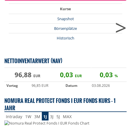
Kurse
>
Snapshot
Börsenplätze
Historisch
NETTOINVENTARWERT (NAV)
96,88
0,03
0,03
EUR
EUR
%
Vortag
96,85 EUR
Datum
03.08.2026
NOMURA REAL PROTECT FONDS I EUR FONDS KURS - 1
JAHR
Intraday
1W
3M
1J
3J
5J
MAX