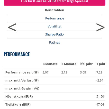
Hier für 0 Euro bei ZERO ordern (zzgl. Spreads)
Kennzahlen
<
>
Performance
Volatilität
Sharpe Ratio
Ratings
PERFORMANCE
3 Monate
6 Monate
lfd. Jahr
1 Jahr
Performance seit (%)
2,07
2,13
3,68
7,23
max. mtl. Verlust (%)
-2,94
max. mtl. Gewinn (%)
Höchstkurs (EUR)
51,50
Tiefstkurs (EUR)
47,04