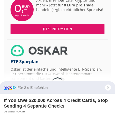
Aktien, ETFs, Derivate, Kryptos und
mehr – jetzt für
0 Euro pro Trade
handeln (zzgl. marktüblicher Spreads)!
JETZT INFORMIEREN
ETF-Sparplan
Oskar ist der einfache und intelligente ETF-Sparplan.
Er übernimmt die ETF-Auswahl, ist steuersmart,
transparent und kostengünstig.
Für Sie Empfohlen
JETZT MEHR ERFAHREN
If You Owe $20,000 Across 4 Credit Cards, Stop
Sending 4 Separate Checks
JG WENTWORTH