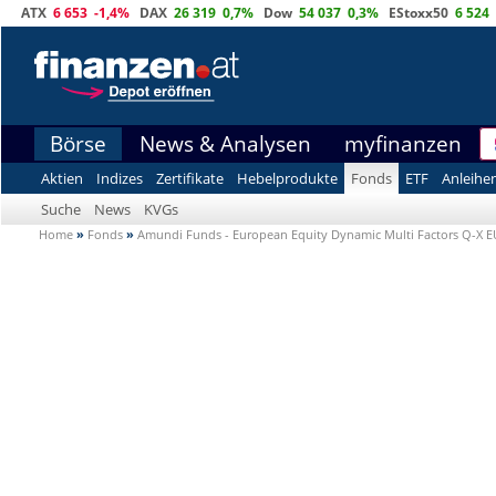
ATX
6 653
-1,4%
DAX
26 319
0,7%
Dow
54 037
0,3%
EStoxx50
6 524
Börse
News & Analysen
myfinanzen
Aktien
Indizes
Zertifikate
Hebelprodukte
Fonds
ETF
Anleihe
Suche
News
KVGs
Home
»
Fonds
»
Amundi Funds - European Equity Dynamic Multi Factors Q-X E