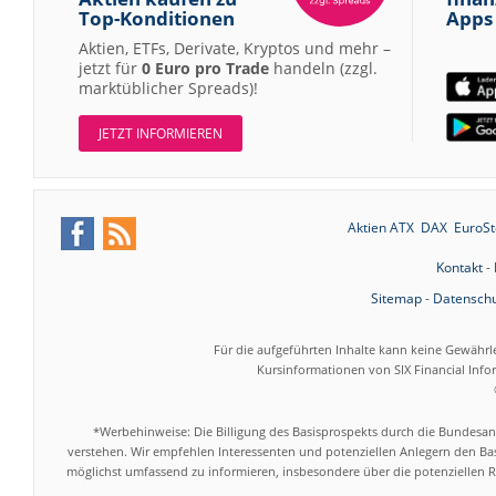
Top-Konditionen
Apps
Aktien, ETFs, Derivate, Kryptos und mehr –
jetzt für
0 Euro pro Trade
handeln (zzgl.
marktüblicher Spreads)!
JETZT INFORMIEREN
Aktien ATX
DAX
EuroSt
Kontakt
-
Sitemap
-
Datenschu
Für die aufgeführten Inhalte kann keine Gewährl
Kursinformationen von SIX Financial Inf
*Werbehinweise: Die Billigung des Basisprospekts durch die Bundesans
verstehen. Wir empfehlen Interessenten und potenziellen Anlegern den Bas
möglichst umfassend zu informieren, insbesondere über die potenziellen Ri