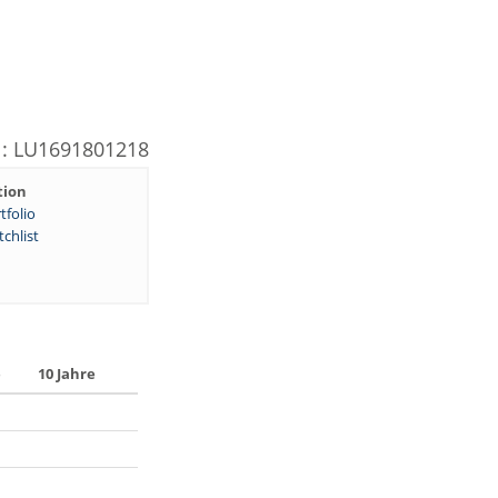
N: LU1691801218
tion
tfolio
chlist
e
10 Jahre