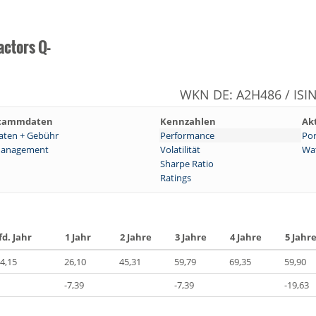
actors Q-
WKN DE: A2H486 / ISI
tammdaten
Kennzahlen
Ak
aten + Gebühr
Performance
Por
anagement
Volatilität
Wat
Sharpe Ratio
Ratings
fd. Jahr
1 Jahr
2 Jahre
3 Jahre
4 Jahre
5 Jahr
4,15
26,10
45,31
59,79
69,35
59,90
-7,39
-7,39
-19,63