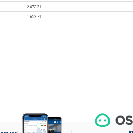
2 072,31
1 653,71
zen.net
E