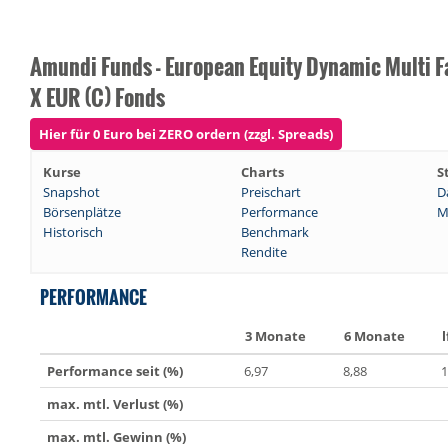
Amundi Funds - European Equity Dynamic Multi F
X EUR (C) Fonds
Hier für 0 Euro bei ZERO ordern (zzgl. Spreads)
Kurse
Charts
S
Snapshot
Preischart
D
Börsenplätze
Performance
M
Historisch
Benchmark
Rendite
PERFORMANCE
3 Monate
6 Monate
l
Performance seit (%)
6,97
8,88
1
max. mtl. Verlust (%)
max. mtl. Gewinn (%)