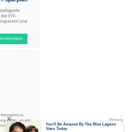
ntelligente
die ETF-
ransparent und
HR ERFAHREN
n Wertpapiere zu
ung treffen, um sich
icht einfach ist und