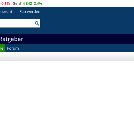
-0,1%
Gold
4 342
2,4%
trieren?
Fan werden
Ratgeber
he
Forum