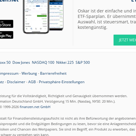
Oskar ist der einfache und i
ETF-Sparplan. Er übernimmt 
Auswahl, ist steuersmart, t
kostengünstig.
JETZT ME
oxx 50
Dow Jones
NASDAQ 100
Nikkei 225
S&P 500
Impressum
-
Werbung
-
Barrierefreiheit
tz
-
Disclaimer
-
AGB
-
Privatsphäre-Einstellungen
eistung für die Vollständigkeit, Richtigkeit und Genauigkeit übernommen werden.
ormation Deutschland GmbH. Verzögerung 15 Min. (Nasdaq, NYSE: 20 Min.).
© 1999-2026
finanzen.net GmbH
talt für Finanzdienstleistungsaufsicht ist nicht als ihre Befürwortung der angebotene
isprospekt und die Endgültigen Bedingungen zu lesen, bevor sie eine Anlageentscheid
siken und Chancen des Wertpapiers. Sie sind im Begriff, ein Produkt zu erwerben, das n
schwer zu verstehen sein kann.