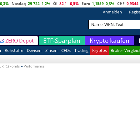
0,3%
Nasdaq
29 722
1,2%
Öl
82,1
-0,5%
Euro
1,1559
0,3%
CHF
0,9344
Anmelden
Regis
ETF-Sparplan
Krypto kaufen
ZERO Depot
n
Rohstoffe
Devisen
Zinsen
CFDs
Trading
Kryptos
Broker-Vergleic
UR (C) Fonds
»
Performance