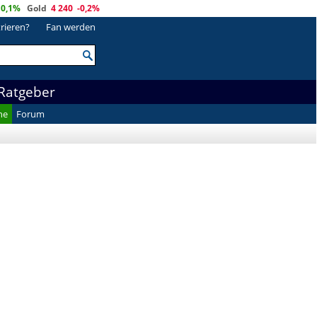
0,1%
Gold
4 240
-0,2%
trieren?
Fan werden
Ratgeber
he
Forum