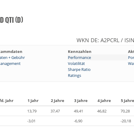
D QTI (D)
WKN DE: A2PCRL / ISI
tammdaten
Kennzahlen
Ak
aten + Gebühr
Performance
Por
anagement
Volatilität
Wat
Sharpe Ratio
Ratings
fd. Jahr
1 Jahr
2 Jahre
3 Jahre
4 Jahre
5 Jahr
13,79
37,47
49,41
46,82
70,28
-3,01
-6,90
-20,18