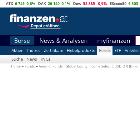
ATX
6 745
0,6%
DAX
26 140
0,1%
Dow
53 885
-0,9%
EStoxx50
6 503
Börse
News & Analysen
myfinanzen
Aktien
Indizes
Zertifikate
Hebelprodukte
Fonds
ETF
Anleihe
Suche
News
KVGs
Home
»
Fonds
»
Amundi Funds - Global Equity Income Select C USD QTI (D) Fo