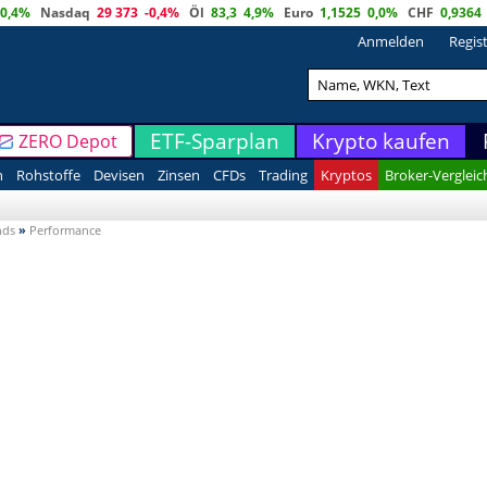
0,4%
Nasdaq
29 373
-0,4%
Öl
83,3
4,9%
Euro
1,1525
0,0%
CHF
0,9364
Anmelden
Regis
ETF-Sparplan
Krypto kaufen
ZERO Depot
n
Rohstoffe
Devisen
Zinsen
CFDs
Trading
Kryptos
Broker-Vergleic
nds
»
Performance