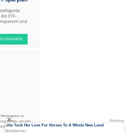
ntelligente
die ETF-
ransparent und
HR ERFAHREN
n Wertpapiere zu
ung treffen, um sich
icht einfach ist und