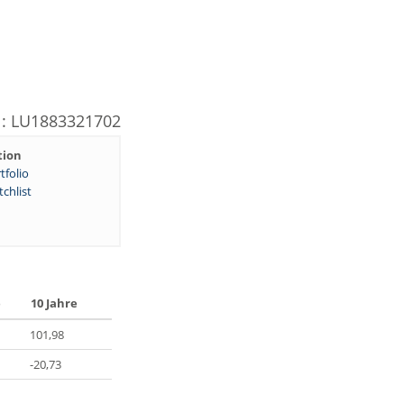
N: LU1883321702
tion
tfolio
chlist
e
10 Jahre
101,98
-20,73