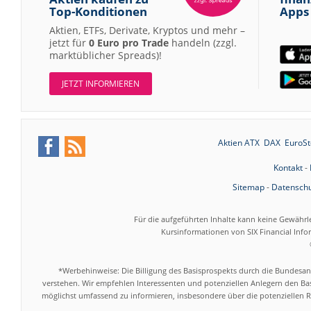
Top-Konditionen
Apps
Aktien, ETFs, Derivate, Kryptos und mehr –
jetzt für
0 Euro pro Trade
handeln (zzgl.
marktüblicher Spreads)!
JETZT INFORMIEREN
Aktien ATX
DAX
EuroSt
Kontakt
-
Sitemap
-
Datenschu
Für die aufgeführten Inhalte kann keine Gewährl
Kursinformationen von SIX Financial Inf
*Werbehinweise: Die Billigung des Basisprospekts durch die Bundesans
verstehen. Wir empfehlen Interessenten und potenziellen Anlegern den Bas
möglichst umfassend zu informieren, insbesondere über die potenziellen Ri