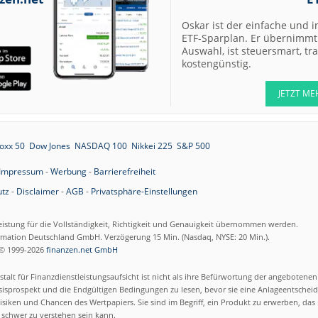
Oskar ist der einfache und i
ETF-Sparplan. Er übernimmt 
Auswahl, ist steuersmart, t
kostengünstig.
JETZT ME
oxx 50
Dow Jones
NASDAQ 100
Nikkei 225
S&P 500
Impressum
-
Werbung
-
Barrierefreiheit
tz
-
Disclaimer
-
AGB
-
Privatsphäre-Einstellungen
eistung für die Vollständigkeit, Richtigkeit und Genauigkeit übernommen werden.
ormation Deutschland GmbH. Verzögerung 15 Min. (Nasdaq, NYSE: 20 Min.).
© 1999-2026
finanzen.net GmbH
talt für Finanzdienstleistungsaufsicht ist nicht als ihre Befürwortung der angebotene
isprospekt und die Endgültigen Bedingungen zu lesen, bevor sie eine Anlageentscheid
siken und Chancen des Wertpapiers. Sie sind im Begriff, ein Produkt zu erwerben, das n
schwer zu verstehen sein kann.