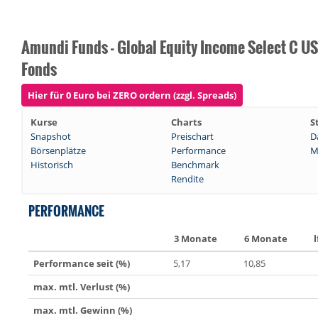
Amundi Funds - Global Equity Income Select C US
Fonds
Hier für 0 Euro bei ZERO ordern (zzgl. Spreads)
Kurse
Charts
S
Snapshot
Preischart
D
Börsenplätze
Performance
M
Historisch
Benchmark
Rendite
PERFORMANCE
3 Monate
6 Monate
l
Performance seit (%)
5,17
10,85
max. mtl. Verlust (%)
max. mtl. Gewinn (%)