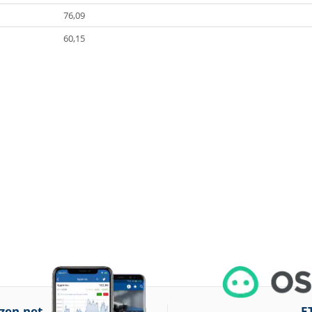
76,09
60,15
zen.net
E