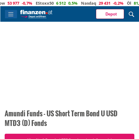
w
53 977
-0,7%
EStoxx50
6 512
0,5%
Nasdaq
29 431
-0,2%
Öl
81,5
Depot
Amundi Funds - US Short Term Bond U USD
MTD3 (D) Fonds