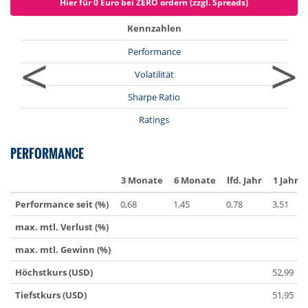
Hier für 0 Euro bei ZERO ordern (zzgl. Spreads)
Kennzahlen
<
>
Performance
Volatilität
Sharpe Ratio
Ratings
PERFORMANCE
3 Monate
6 Monate
lfd. Jahr
1 Jahr
Performance seit (%)
0,68
1,45
0,78
3,51
max. mtl. Verlust (%)
max. mtl. Gewinn (%)
Höchstkurs (USD)
52,99
Tiefstkurs (USD)
51,95