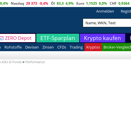
0,4%
Nasdaq
29 373
-0,4%
Öl
83,3
4,9%
Euro
1,1525
0,0%
CHF
0,9364
Anmelden
Regis
ETF-Sparplan
Krypto kaufen
ZERO Depot
n
Rohstoffe
Devisen
Zinsen
CFDs
Trading
Kryptos
Broker-Vergleic
ts A3U-D Fonds
»
Performance