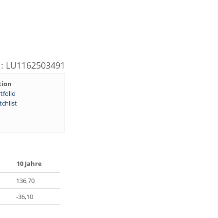
N: LU1162503491
tion
tfolio
chlist
e
10 Jahre
136,70
-36,10