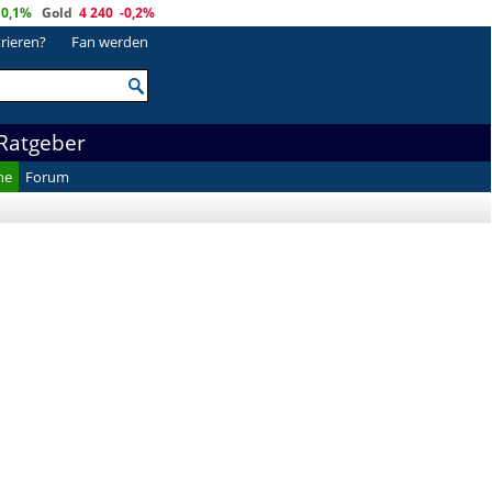
0,1%
Gold
4 240
-0,2%
trieren?
Fan werden
Ratgeber
he
Forum