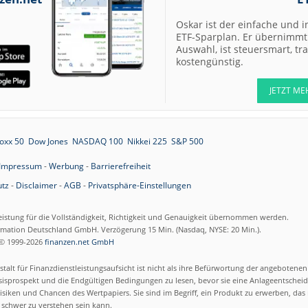
Oskar ist der einfache und i
ETF-Sparplan. Er übernimmt 
Auswahl, ist steuersmart, t
kostengünstig.
JETZT ME
oxx 50
Dow Jones
NASDAQ 100
Nikkei 225
S&P 500
Impressum
-
Werbung
-
Barrierefreiheit
tz
-
Disclaimer
-
AGB
-
Privatsphäre-Einstellungen
eistung für die Vollständigkeit, Richtigkeit und Genauigkeit übernommen werden.
ormation Deutschland GmbH. Verzögerung 15 Min. (Nasdaq, NYSE: 20 Min.).
© 1999-2026
finanzen.net GmbH
talt für Finanzdienstleistungsaufsicht ist nicht als ihre Befürwortung der angebotene
isprospekt und die Endgültigen Bedingungen zu lesen, bevor sie eine Anlageentscheid
siken und Chancen des Wertpapiers. Sie sind im Begriff, ein Produkt zu erwerben, das n
schwer zu verstehen sein kann.