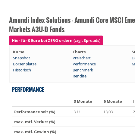
Amundi Index Solutions - Amundi Core MSCI Eme
Markets A3U-D Fonds
Hier für 0 Euro bei ZERO ordern (zzgl. Spreads)
Kurse
Charts
S
Snapshot
Preischart
D
Börsenplätze
Performance
M
Historisch
Benchmark
Rendite
PERFORMANCE
3 Monate
6 Monate
l
Performance seit (%)
3,11
13,03
2
max. mtl. Verlust (%)
max. mtl. Gewinn (%)