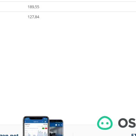
189,55
127,84
zen.net
E