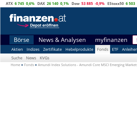
ATX
6 745
0,6%
DAX
26 140
0,1%
Dow
53 885
-0,9%
EStoxx50
6 503
Börse
News & Analysen
myfinanzen
Aktien
Indizes
Zertifikate
Hebelprodukte
Fonds
ETF
Anleihe
Suche
News
KVGs
Home
»
Fonds
»
Amundi Index Solutions - Amundi Core MSCI Emerging Marke