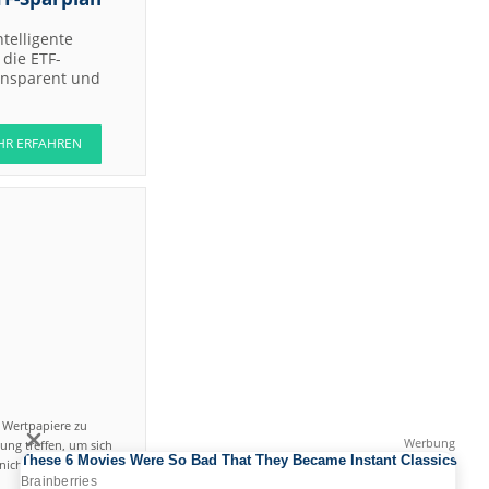
ntelligente
die ETF-
ransparent und
HR ERFAHREN
n Wertpapiere zu
ung treffen, um sich
icht einfach ist und