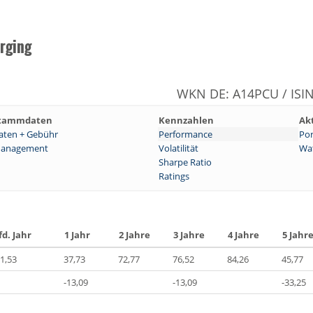
rging
WKN DE: A14PCU / ISI
tammdaten
Kennzahlen
Ak
aten + Gebühr
Performance
Por
anagement
Volatilität
Wat
Sharpe Ratio
Ratings
fd. Jahr
1 Jahr
2 Jahre
3 Jahre
4 Jahre
5 Jahr
1,53
37,73
72,77
76,52
84,26
45,77
-13,09
-13,09
-33,25