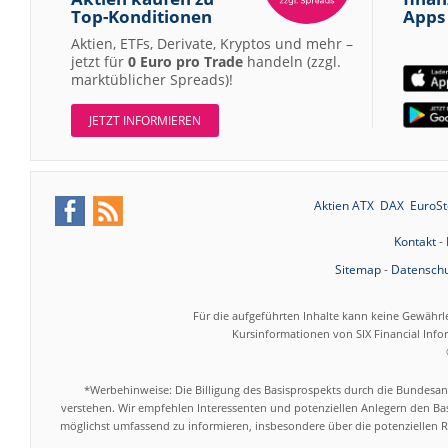
Top-Konditionen
Apps
Aktien, ETFs, Derivate, Kryptos und mehr –
jetzt für
0 Euro pro Trade
handeln (zzgl.
marktüblicher Spreads)!
JETZT INFORMIEREN
Aktien ATX
DAX
EuroSt
Kontakt
-
Sitemap
-
Datenschu
Für die aufgeführten Inhalte kann keine Gewährl
Kursinformationen von SIX Financial Inf
*Werbehinweise: Die Billigung des Basisprospekts durch die Bundesans
verstehen. Wir empfehlen Interessenten und potenziellen Anlegern den Bas
möglichst umfassend zu informieren, insbesondere über die potenziellen Ri