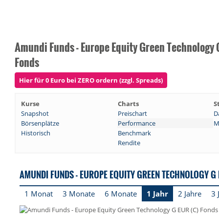
Amundi Funds - Europe Equity Green Technology 
Fonds
Hier für 0 Euro bei ZERO ordern (zzgl. Spreads)
Kurse
Charts
S
Snapshot
Preischart
D
Börsenplätze
Performance
M
Historisch
Benchmark
Rendite
AMUNDI FUNDS - EUROPE EQUITY GREEN TECHNOLOGY G
1 Monat
3 Monate
6 Monate
1 Jahr
2 Jahre
3 