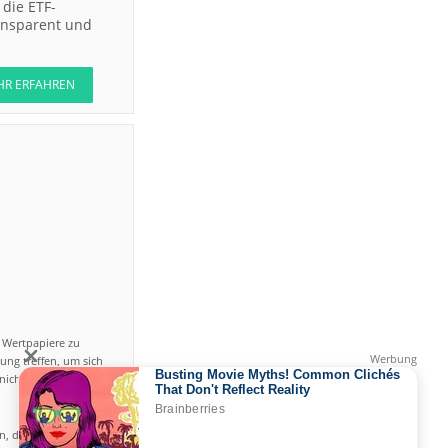
die ETF-
ransparent und
HR ERFAHREN
n Wertpapiere zu
ung treffen, um sich
icht einfach ist und
en, das hohe Risiko