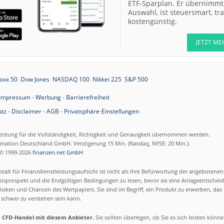
ETF-Sparplan. Er übernimmt 
Auswahl, ist steuersmart, t
kostengünstig.
JETZT ME
oxx 50
Dow Jones
NASDAQ 100
Nikkei 225
S&P 500
Impressum
-
Werbung
-
Barrierefreiheit
tz
-
Disclaimer
-
AGB
-
Privatsphäre-Einstellungen
eistung für die Vollständigkeit, Richtigkeit und Genauigkeit übernommen werden.
ormation Deutschland GmbH. Verzögerung 15 Min. (Nasdaq, NYSE: 20 Min.).
© 1999-2026
finanzen.net GmbH
talt für Finanzdienstleistungsaufsicht ist nicht als ihre Befürwortung der angebotene
isprospekt und die Endgültigen Bedingungen zu lesen, bevor sie eine Anlageentscheid
siken und Chancen des Wertpapiers. Sie sind im Begriff, ein Produkt zu erwerben, das n
schwer zu verstehen sein kann.
m CFD-Handel mit diesem Anbieter.
Sie sollten überlegen, ob Sie es sich leisten könn