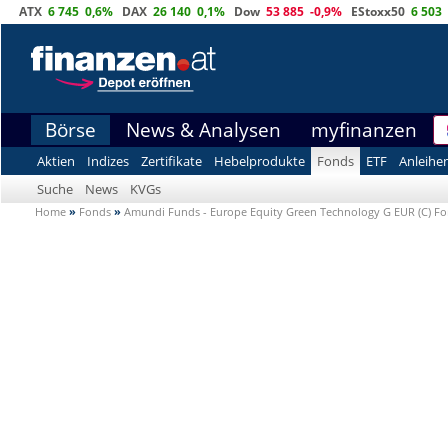
ATX
6 745
0,6%
DAX
26 140
0,1%
Dow
53 885
-0,9%
EStoxx50
6 503
Börse
News & Analysen
myfinanzen
Aktien
Indizes
Zertifikate
Hebelprodukte
Fonds
ETF
Anleihe
Suche
News
KVGs
Home
»
Fonds
»
Amundi Funds - Europe Equity Green Technology G EUR (C) F