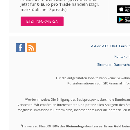
jetzt für
0 Euro pro Trade
handeln (zzgl.
marktüblicher Spreads)!
JETZT INFORMIEREN
Aktien ATX
DAX
EuroSt
Kontakt
-
Sitemap
-
Datenschu
Für die aufgeführten Inhalte kann keine Gewährl
Kursinformationen von SIX Financial Inf
*Werbehinweise: Die Billigung des Basisprospekts durch die Bundesans
verstehen. Wir empfehlen Interessenten und potenziellen Anlegern den Bas
möglichst umfassend zu informieren, insbesondere über die potenziellen Ri
5
Hinweis zu Plus500:
80% der Kleinanlegerkonten verlieren Geld bei