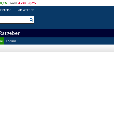
0,1%
Gold
4 240
-0,2%
trieren?
Fan werden
Ratgeber
he
Forum