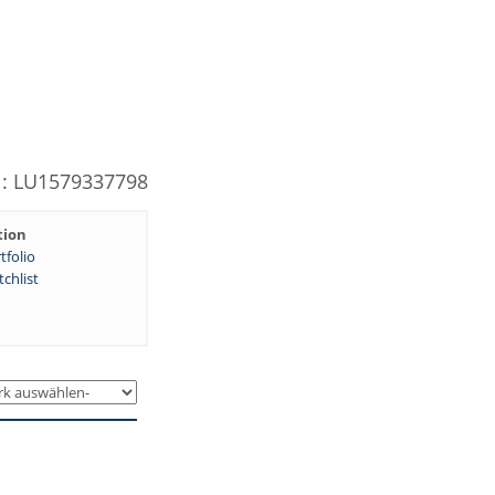
N: LU1579337798
tion
tfolio
chlist