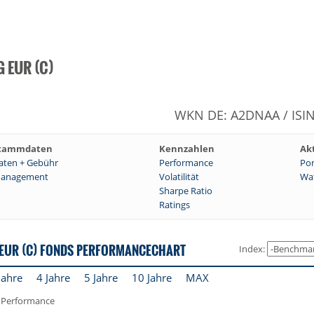
G EUR (C)
WKN DE: A2DNAA / ISI
tammdaten
Kennzahlen
Ak
aten + Gebühr
Performance
Por
anagement
Volatilität
Wat
Sharpe Ratio
Ratings
 EUR (C) FONDS PERFORMANCECHART
Index:
Jahre
4 Jahre
5 Jahre
10 Jahre
MAX