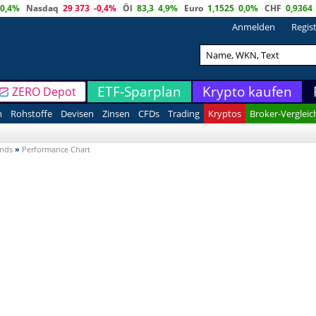
0,4%
Nasdaq
29 373
-0,4%
Öl
83,3
4,9%
Euro
1,1525
0,0%
CHF
0,9364
Anmelden
Regis
ETF-Sparplan
Krypto kaufen
ZERO Depot
n
Rohstoffe
Devisen
Zinsen
CFDs
Trading
Kryptos
Broker-Vergleic
onds
»
Performance Chart