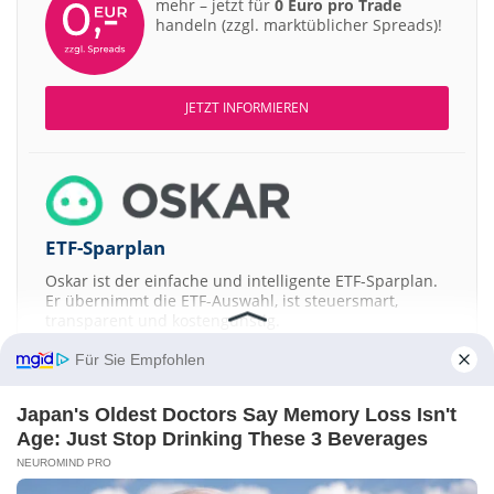
mehr – jetzt für
0 Euro pro Trade
handeln (zzgl. marktüblicher Spreads)!
JETZT INFORMIEREN
ETF-Sparplan
Oskar ist der einfache und intelligente ETF-Sparplan.
Er übernimmt die ETF-Auswahl, ist steuersmart,
transparent und kostengünstig.
Für Sie Empfohlen
JETZT MEHR ERFAHREN
Japan's Oldest Doctors Say Memory Loss Isn't
Age: Just Stop Drinking These 3 Beverages
NEUROMIND PRO