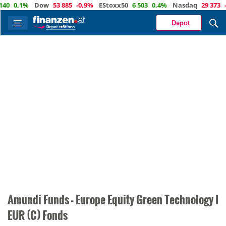
0
0,1%
Dow
53 885
-0,9%
EStoxx50
6 503
0,4%
Nasdaq
29 373
-0
Depot
Amundi Funds - Europe Equity Green Technology I
EUR (C) Fonds