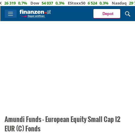
26 319
0,7%
Dow
54 037
0,3%
EStoxx50
6 524
0,3%
Nasdaq
29 72
Depot
Amundi Funds - European Equity Small Cap I2
EUR (C) Fonds