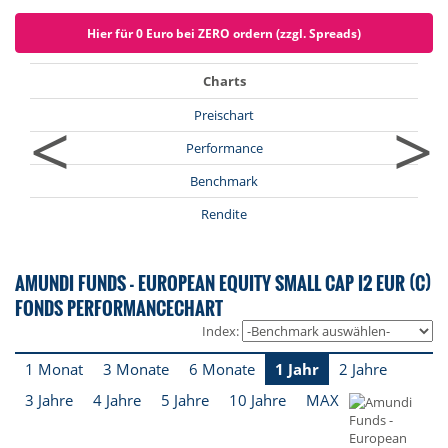
Hier für 0 Euro bei ZERO ordern (zzgl. Spreads)
Charts
<
>
Preischart
Performance
Benchmark
Rendite
AMUNDI FUNDS - EUROPEAN EQUITY SMALL CAP I2 EUR (C)
FONDS PERFORMANCECHART
Index:
1 Monat
3 Monate
6 Monate
1 Jahr
2 Jahre
3 Jahre
4 Jahre
5 Jahre
10 Jahre
MAX