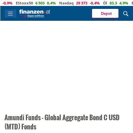
-0,9%
EStoxx50
6 503
0,4%
Nasdaq
29 373
-0,4%
Öl
83,3
4,9%
Eu
Depot
Amundi Funds - Global Aggregate Bond C USD
(MTD) Fonds