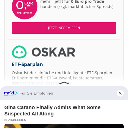
mehr – jetzt für
0 Euro pro Trade
handeln (zzgl. marktüblicher Spreads)!
JETZT INFORMIEREN
ETF-Sparplan
Oskar ist der einfache und intelligente ETF-Sparplan.
Er übernimmt die ETF-Auswahl, ist steuersmart,
transparent und kostengünstig.
Für Sie Empfohlen
JETZT MEHR ERFAHREN
Gina Carano Finally Admits What Some
Suspected All Along
BRAINBERRIES