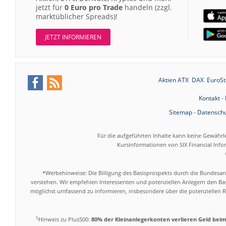
jetzt für
0 Euro pro Trade
handeln (zzgl.
marktüblicher Spreads)!
JETZT INFORMIEREN
Aktien ATX
DAX
EuroSt
Kontakt
-
Sitemap
-
Datenschu
Für die aufgeführten Inhalte kann keine Gewährl
Kursinformationen von SIX Financial Inf
*Werbehinweise: Die Billigung des Basisprospekts durch die Bundesans
verstehen. Wir empfehlen Interessenten und potenziellen Anlegern den Bas
möglichst umfassend zu informieren, insbesondere über die potenziellen Ri
5
Hinweis zu Plus500:
80% der Kleinanlegerkonten verlieren Geld bei