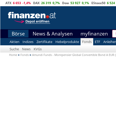
ATX
6 653
-1,4%
DAX
26 319
0,7%
Dow
53 927
0,1%
EStoxx50
6 524
Börse
News & Analysen
myfinanzen
Aktien
Indizes
Zertifikate
Hebelprodukte
Fonds
ETF
Anleihe
Suche
News
KVGs
Home
»
Fonds
»
Amundi Funds - Montpensier Global Convertible Bond A EUR 