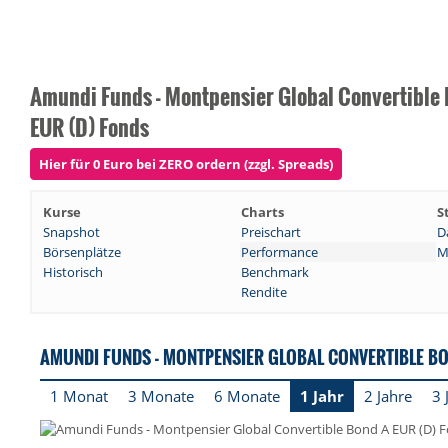
Amundi Funds - Montpensier Global Convertible
EUR (D) Fonds
Hier für 0 Euro bei ZERO ordern (zzgl. Spreads)
Kurse
Charts
S
Snapshot
Preischart
D
Börsenplätze
Performance
M
Historisch
Benchmark
Rendite
AMUNDI FUNDS - MONTPENSIER GLOBAL CONVERTIBLE B
1 Monat
3 Monate
6 Monate
1 Jahr
2 Jahre
3 