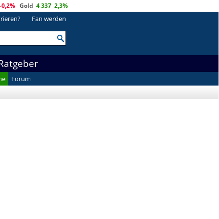
-0,2%
Gold
4 337
2,3%
trieren?
Fan werden
Ratgeber
he
Forum