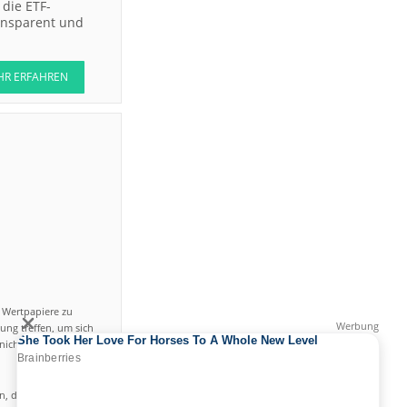
die ETF-
ransparent und
HR ERFAHREN
n Wertpapiere zu
ung treffen, um sich
icht einfach ist und
en, das hohe Risiko