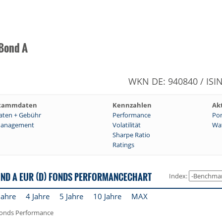
 Bond A
WKN DE: 940840 / ISI
tammdaten
Kennzahlen
Ak
aten + Gebühr
Performance
Por
anagement
Volatilität
Wat
Sharpe Ratio
Ratings
OND A EUR (D) FONDS PERFORMANCECHART
Index:
Jahre
4 Jahre
5 Jahre
10 Jahre
MAX