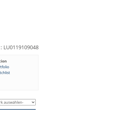
N: LU0119109048
tion
tfolio
chlist