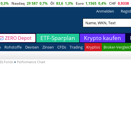
0,3%
Nasdaq
29 587
0,7%
Öl
83,6
1,3%
Euro
1,1565
0,4%
CHF
0,9338
Anmelden
Regis
ETF-Sparplan
Krypto kaufen
ZERO Depot
n
Rohstoffe
Devisen
Zinsen
CFDs
Trading
Kryptos
Broker-Vergleic
(D) Fonds
»
Performance Chart