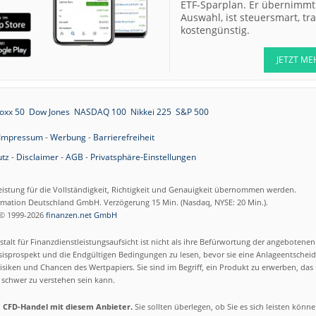
ETF-Sparplan. Er übernimmt 
Auswahl, ist steuersmart, t
kostengünstig.
JETZT ME
oxx 50
Dow Jones
NASDAQ 100
Nikkei 225
S&P 500
Impressum
-
Werbung
-
Barrierefreiheit
tz
-
Disclaimer
-
AGB
-
Privatsphäre-Einstellungen
eistung für die Vollständigkeit, Richtigkeit und Genauigkeit übernommen werden.
ormation Deutschland GmbH. Verzögerung 15 Min. (Nasdaq, NYSE: 20 Min.).
© 1999-2026
finanzen.net GmbH
talt für Finanzdienstleistungsaufsicht ist nicht als ihre Befürwortung der angebotene
isprospekt und die Endgültigen Bedingungen zu lesen, bevor sie eine Anlageentscheid
siken und Chancen des Wertpapiers. Sie sind im Begriff, ein Produkt zu erwerben, das n
schwer zu verstehen sein kann.
m CFD-Handel mit diesem Anbieter.
Sie sollten überlegen, ob Sie es sich leisten könn