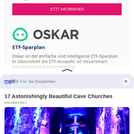
JETZT INFORMIEREN
ETF-Sparplan
Oskar ist der einfache und intelligente ETF-Sparplan.
Er übernimmt die ETF-Auswahl, ist steuersmart,
transparent und kostengünstig.
JETZT MEHR ERFAHREN
Für Sie Empfohlen
17 Astonishingly Beautiful Cave Churches
BRAINBERRIES
Aktien ATX
DAX
EuroStoxx 50
Dow Jones
NASDAQ 100
Nikkei 225
S&P 500
Kontakt
-
Impressum
-
Werbung
-
Barrierefreiheit