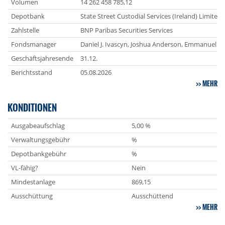
Volumen
14 262 458 785,12
Depotbank
State Street Custodial Services (Ireland) Limited
Zahlstelle
BNP Paribas Securities Services
Fondsmanager
Daniel J. Ivascyn, Joshua Anderson, Emmanuel S. 
Geschäftsjahresende
31.12.
Berichtsstand
05.08.2026
MEHR
KONDITIONEN
Ausgabeaufschlag
5,00 %
Verwaltungsgebühr
%
Depotbankgebühr
%
VL-fähig?
Nein
Mindestanlage
869,15
Ausschüttung
Ausschüttend
MEHR