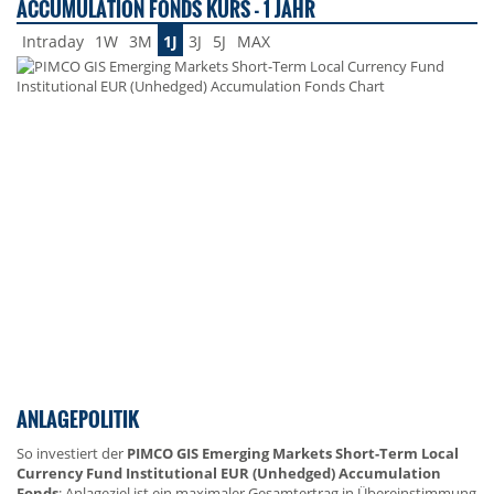
ACCUMULATION FONDS KURS - 1 JAHR
Intraday
1W
3M
1J
3J
5J
MAX
ANLAGEPOLITIK
So investiert der
PIMCO GIS Emerging Markets Short-Term Local
Currency Fund Institutional EUR (Unhedged) Accumulation
Fonds
: Anlageziel ist ein maximaler Gesamtertrag in Übereinstimmung