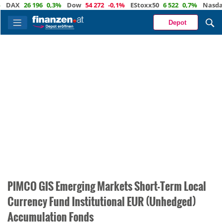
X
26 196
0,3%
Dow
54 272
-0,1%
EStoxx50
6 522
0,7%
Nasdaq
29
Depot
PIMCO GIS Emerging Markets Short-Term Local
Currency Fund Institutional EUR (Unhedged)
Accumulation Fonds