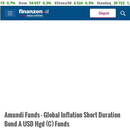
0,7%
Dow
54 037
0,3%
EStoxx50
6 524
0,3%
Nasdaq
29 722
1,2
Depot
Amundi Funds - Global Inflation Short Duration
Bond A USD Hgd (C) Fonds