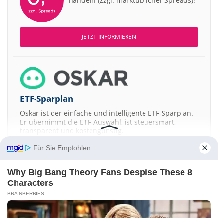
handeln (zzgl. marktüblicher Spreads)!
JETZT INFORMIEREN
ETF-Sparplan
Oskar ist der einfache und intelligente ETF-Sparplan.
Er übernimmt die ETF-Auswahl, ist steuersmart,
transparent und kostengünstig.
Für Sie Empfohlen
JETZT MEHR ERFAHREN
Why Big Bang Theory Fans Despise These 8
Characters
BRAINBERRIES
Aktien ATX
DAX
EuroStoxx 50
Dow Jones
NASDAQ 100
Nikkei 225
S&P 500