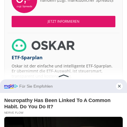
handeln (zzgl. marktüblicher Spreads)!
JETZT INFORMIEREN
ETF-Sparplan
Oskar ist der einfache und intelligente ETF-Sparplan.
Er übernimmt die ETF-Auswahl, ist steuersmart,
transparent und kostengünstig.
Für Sie Empfohlen
JETZT MEHR ERFAHREN
Neuropathy Has Been Linked To A Common
Habit. Do You Do It?
NERVE FLOW
Aktien ATX
DAX
EuroStoxx 50
Dow Jones
NASDAQ 100
Nikkei 225
S&P 500