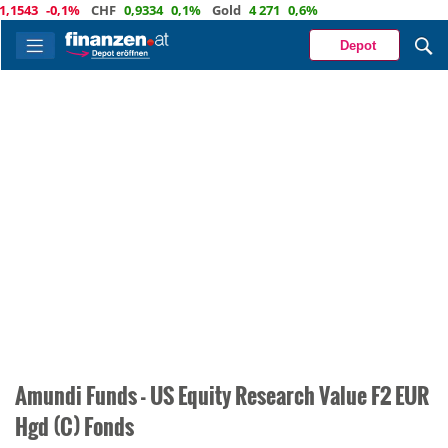
1543
-0,1%
CHF
0,9334
0,1%
Gold
4 271
0,6%
Depot
Amundi Funds - US Equity Research Value F2 EUR
Hgd (C) Fonds