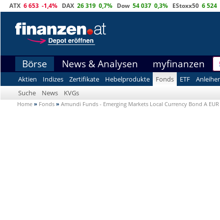
ATX
6 653
-1,4%
DAX
26 319
0,7%
Dow
54 037
0,3%
EStoxx50
6 524
Börse
News & Analysen
myfinanzen
Aktien
Indizes
Zertifikate
Hebelprodukte
Fonds
ETF
Anleihe
Suche
News
KVGs
Home
»
Fonds
»
Amundi Funds - Emerging Markets Local Currency Bond A EUR 