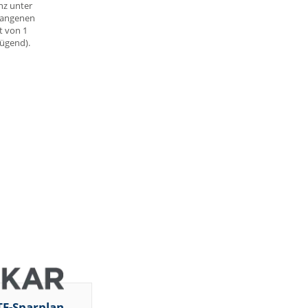
nz unter
gangenen
t von 1
nügend).
TF-Sparplan