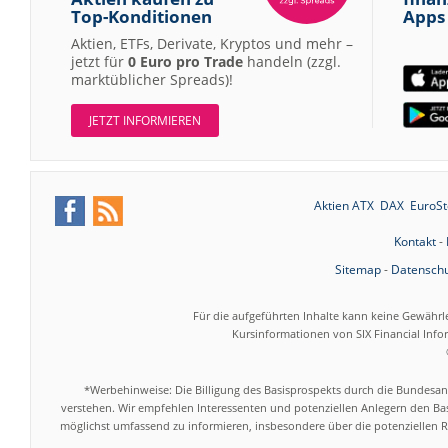
Top-Konditionen
Apps
Aktien, ETFs, Derivate, Kryptos und mehr –
jetzt für
0 Euro pro Trade
handeln (zzgl.
marktüblicher Spreads)!
JETZT INFORMIEREN
Aktien ATX
DAX
EuroSt
Kontakt
-
Sitemap
-
Datenschu
Für die aufgeführten Inhalte kann keine Gewährl
Kursinformationen von SIX Financial Inf
*Werbehinweise: Die Billigung des Basisprospekts durch die Bundesans
verstehen. Wir empfehlen Interessenten und potenziellen Anlegern den Bas
möglichst umfassend zu informieren, insbesondere über die potenziellen Ri