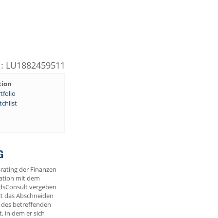
N: LU1882459511
tion
tfolio
chlist
G
rating der Finanzen
ation mit dem
dsConsult vergeben
lt das Abschneiden
 des betreffenden
 in dem er sich