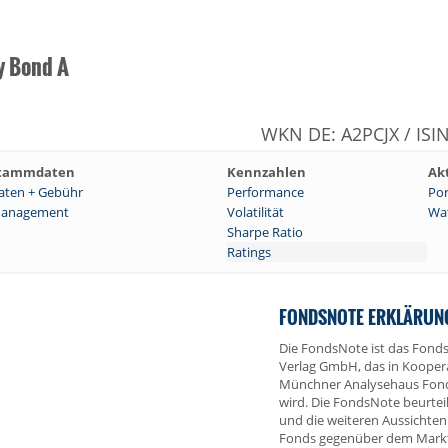
y Bond A
WKN DE: A2PCJX / ISI
tammdaten
Kennzahlen
Ak
aten + Gebühr
Performance
Por
anagement
Volatilität
Wat
Sharpe Ratio
Ratings
FONDSNOTE ERKLÄRUN
Die FondsNote ist das Fonds
Verlag GmbH, das in Kooper
Münchner Analysehaus Fon
wird. Die FondsNote beurtei
und die weiteren Aussichten
Fonds gegenüber dem Markt,