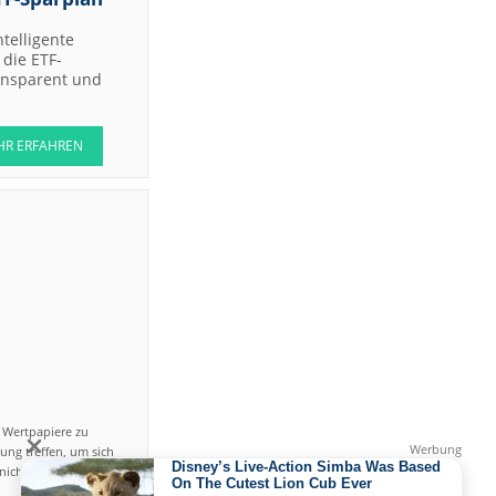
ntelligente
die ETF-
ransparent und
HR ERFAHREN
n Wertpapiere zu
ung treffen, um sich
icht einfach ist und