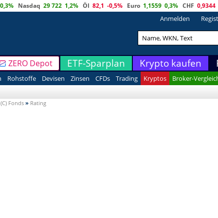
0,3%
Nasdaq
29 722
1,2%
Öl
82,1
-0,5%
Euro
1,1559
0,3%
CHF
0,9344
Anmelden
Regis
ETF-Sparplan
Krypto kaufen
ZERO Depot
n
Rohstoffe
Devisen
Zinsen
CFDs
Trading
Kryptos
Broker-Vergleic
(C) Fonds
»
Rating