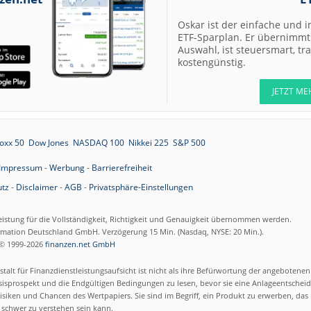
Oskar ist der einfache und i
ETF-Sparplan. Er übernimmt 
Auswahl, ist steuersmart, t
kostengünstig.
JETZT ME
oxx 50
Dow Jones
NASDAQ 100
Nikkei 225
S&P 500
Impressum
-
Werbung
-
Barrierefreiheit
tz
-
Disclaimer
-
AGB
-
Privatsphäre-Einstellungen
eistung für die Vollständigkeit, Richtigkeit und Genauigkeit übernommen werden.
ormation Deutschland GmbH. Verzögerung 15 Min. (Nasdaq, NYSE: 20 Min.).
© 1999-2026
finanzen.net GmbH
talt für Finanzdienstleistungsaufsicht ist nicht als ihre Befürwortung der angebotene
isprospekt und die Endgültigen Bedingungen zu lesen, bevor sie eine Anlageentscheid
siken und Chancen des Wertpapiers. Sie sind im Begriff, ein Produkt zu erwerben, das n
schwer zu verstehen sein kann.