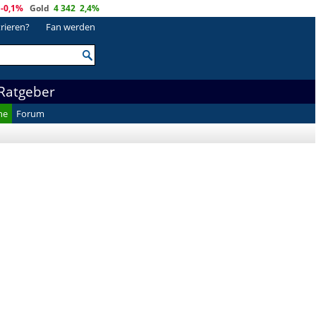
-0,1%
Gold
4 342
2,4%
trieren?
Fan werden
Ratgeber
he
Forum