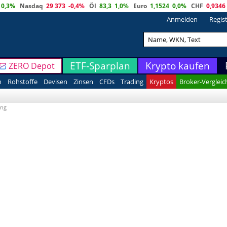
0,3%
Nasdaq
29 373
-0,4%
Öl
83,3
1,0%
Euro
1,1524
0,0%
CHF
0,9346
Anmelden
Regis
ETF-Sparplan
Krypto kaufen
ZERO Depot
n
Rohstoffe
Devisen
Zinsen
CFDs
Trading
Kryptos
Broker-Vergleic
ing