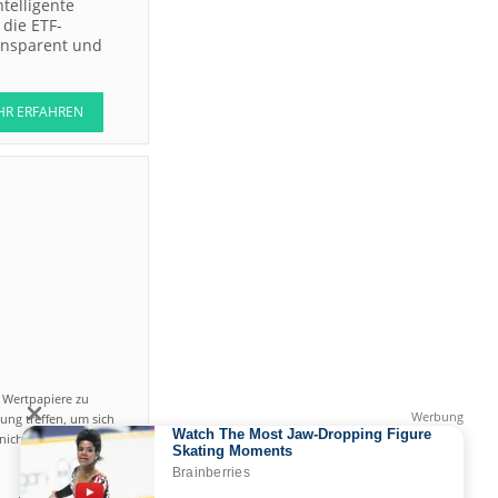
ntelligente
die ETF-
ransparent und
HR ERFAHREN
n Wertpapiere zu
ung treffen, um sich
icht einfach ist und