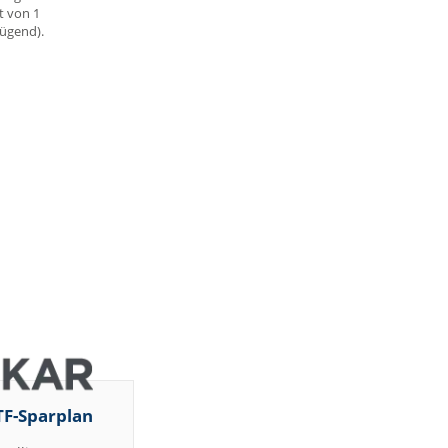
t von 1
nügend).
TF-Sparplan