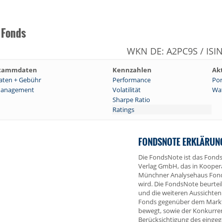
 Fonds
WKN DE: A2PC9S / ISI
tammdaten
Kennzahlen
Ak
aten + Gebühr
Performance
Por
anagement
Volatilität
Wat
Sharpe Ratio
Ratings
FONDSNOTE ERKLÄRUN
Die FondsNote ist das Fonds
Verlag GmbH, das in Kooper
Münchner Analysehaus Fon
wird. Die FondsNote beurtei
und die weiteren Aussichten
Fonds gegenüber dem Markt,
bewegt, sowie der Konkurre
Berücksichtigung des einge