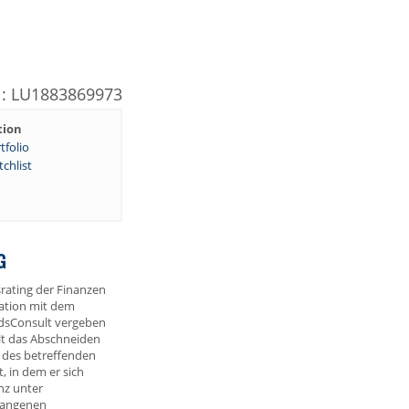
N: LU1883869973
tion
tfolio
chlist
G
rating der Finanzen
ation mit dem
dsConsult vergeben
lt das Abschneiden
 des betreffenden
 in dem er sich
nz unter
gangenen