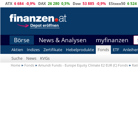
ATX
6 684
-0,9%
DAX
26 280
0,5%
Dow
53 885
-0,9%
EStoxx50
6 524
Börse
News & Analysen
myfinanzen
Aktien
Indizes
Zertifikate
Hebelprodukte
Fonds
ETF
Anleihe
Suche
News
KVGs
Home
»
Fonds
»
Amundi Funds - Europe Equity Climate E2 EUR (C) Fonds
»
Rat