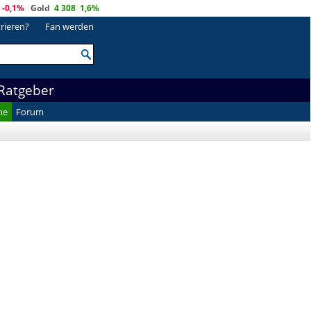
-0,1%
Gold
4 308
1,6%
trieren?
Fan werden
Ratgeber
he
Forum