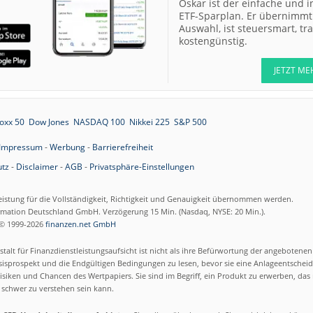
Oskar ist der einfache und i
ETF-Sparplan. Er übernimmt 
Auswahl, ist steuersmart, t
kostengünstig.
JETZT ME
oxx 50
Dow Jones
NASDAQ 100
Nikkei 225
S&P 500
Impressum
-
Werbung
-
Barrierefreiheit
tz
-
Disclaimer
-
AGB
-
Privatsphäre-Einstellungen
eistung für die Vollständigkeit, Richtigkeit und Genauigkeit übernommen werden.
ormation Deutschland GmbH. Verzögerung 15 Min. (Nasdaq, NYSE: 20 Min.).
© 1999-2026
finanzen.net GmbH
talt für Finanzdienstleistungsaufsicht ist nicht als ihre Befürwortung der angebotene
isprospekt und die Endgültigen Bedingungen zu lesen, bevor sie eine Anlageentscheid
siken und Chancen des Wertpapiers. Sie sind im Begriff, ein Produkt zu erwerben, das n
schwer zu verstehen sein kann.