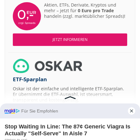
Aktien, ETFs, Derivate, Kryptos und
mehr – jetzt für
0 Euro pro Trade
handeln (zzgl. marktüblicher Spreads)!
JETZT INFORMIEREN
ETF-Sparplan
Oskar ist der einfache und intelligente ETF-Sparplan.
Er übernimmt die ETF-Auswahl, ist steuersmart,
transparent und kostengünstig.
Für Sie Empfohlen
JETZT MEHR ERFAHREN
Stop Waiting In Line: The 87¢ Generic Viagra Is
Actually "Self-Serve" In Aisle 7