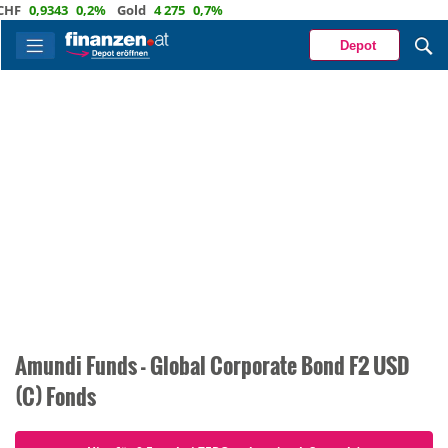
F
0,9343
0,2%
Gold
4 275
0,7%
Depot
Amundi Funds - Global Corporate Bond F2 USD
(C) Fonds