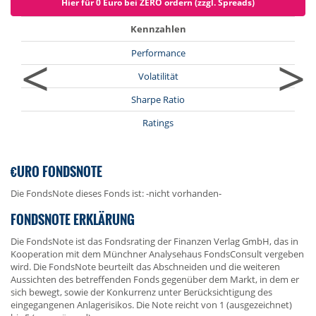
Hier für 0 Euro bei ZERO ordern (zzgl. Spreads)
Kennzahlen
<
>
Performance
Volatilität
Sharpe Ratio
Ratings
€URO FONDSNOTE
Die FondsNote dieses Fonds ist: -nicht vorhanden-
FONDSNOTE ERKLÄRUNG
Die FondsNote ist das Fondsrating der Finanzen Verlag GmbH, das in
Kooperation mit dem Münchner Analysehaus FondsConsult vergeben
wird. Die FondsNote beurteilt das Abschneiden und die weiteren
Aussichten des betreffenden Fonds gegenüber dem Markt, in dem er
sich bewegt, sowie der Konkurrenz unter Berücksichtigung des
eingegangenen Anlagerisikos. Die Note reicht von 1 (ausgezeichnet)