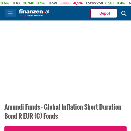
,6%
DAX
26 140
0,1%
Dow
53 885
-0,9%
EStoxx50
6 503
0,4%
Na
Depot
Amundi Funds - Global Inflation Short Duration
Bond R EUR (C) Fonds