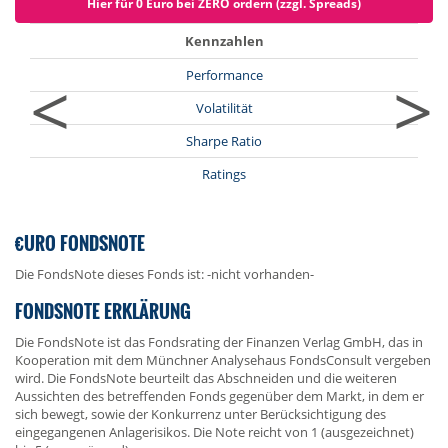
Hier für 0 Euro bei ZERO ordern (zzgl. Spreads)
Kennzahlen
<
>
Performance
Volatilität
Sharpe Ratio
Ratings
€URO FONDSNOTE
Die FondsNote dieses Fonds ist: -nicht vorhanden-
FONDSNOTE ERKLÄRUNG
Die FondsNote ist das Fondsrating der Finanzen Verlag GmbH, das in
Kooperation mit dem Münchner Analysehaus FondsConsult vergeben
wird. Die FondsNote beurteilt das Abschneiden und die weiteren
Aussichten des betreffenden Fonds gegenüber dem Markt, in dem er
sich bewegt, sowie der Konkurrenz unter Berücksichtigung des
eingegangenen Anlagerisikos. Die Note reicht von 1 (ausgezeichnet)