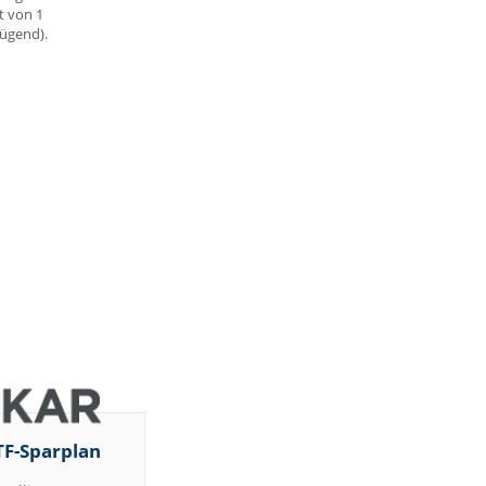
t von 1
nügend).
TF-Sparplan