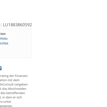
N: LU1883860592
tion
tfolio
chlist
G
rating der Finanzen
ation mit dem
dsConsult vergeben
lt das Abschneiden
 des betreffenden
 in dem er sich
nz unter
gangenen