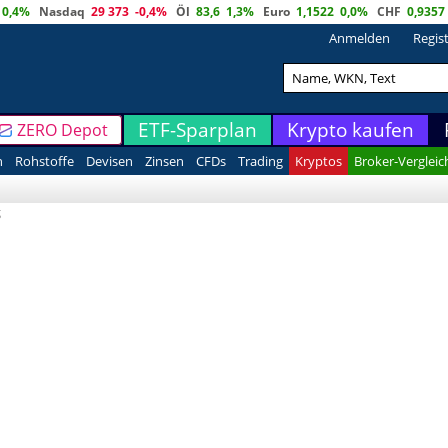
0,4%
Nasdaq
29 373
-0,4%
Öl
83,6
1,3%
Euro
1,1522
0,0%
CHF
0,9357
Anmelden
Regis
ETF-Sparplan
Krypto kaufen
ZERO Depot
n
Rohstoffe
Devisen
Zinsen
CFDs
Trading
Kryptos
Broker-Vergleic
g