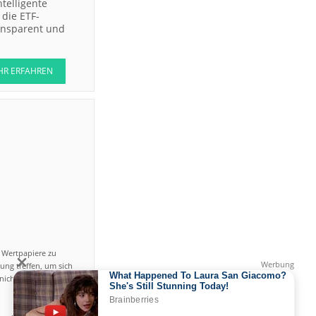
ntelligente
die ETF-
ransparent und
HR ERFAHREN
n Wertpapiere zu
ung treffen, um sich
icht einfach ist und