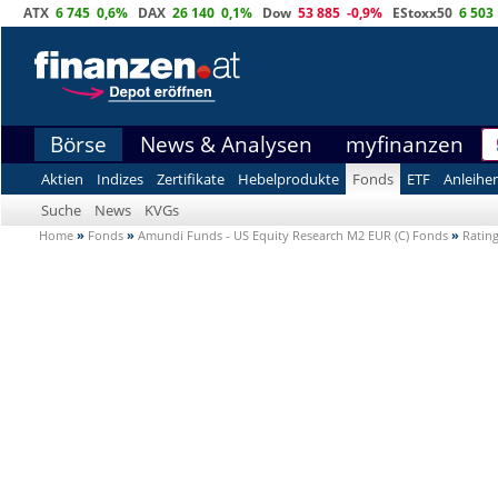
ATX
6 745
0,6%
DAX
26 140
0,1%
Dow
53 885
-0,9%
EStoxx50
6 503
Börse
News & Analysen
myfinanzen
Aktien
Indizes
Zertifikate
Hebelprodukte
Fonds
ETF
Anleihe
Suche
News
KVGs
Home
»
Fonds
»
Amundi Funds - US Equity Research M2 EUR (C) Fonds
»
Ratin