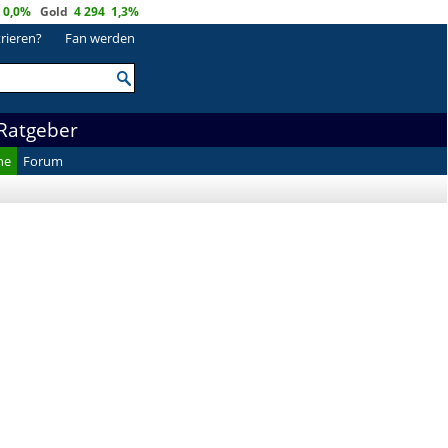
0,0%
Gold
4 294
1,3%
trieren?
Fan werden
Ratgeber
he
Forum