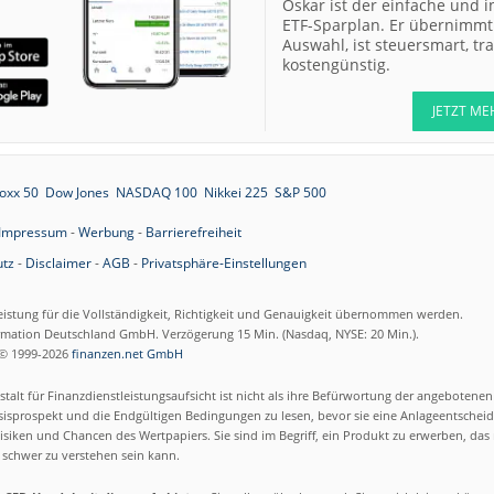
Oskar ist der einfache und i
ETF-Sparplan. Er übernimmt 
Auswahl, ist steuersmart, t
kostengünstig.
JETZT ME
oxx 50
Dow Jones
NASDAQ 100
Nikkei 225
S&P 500
Impressum
-
Werbung
-
Barrierefreiheit
tz
-
Disclaimer
-
AGB
-
Privatsphäre-Einstellungen
eistung für die Vollständigkeit, Richtigkeit und Genauigkeit übernommen werden.
ormation Deutschland GmbH. Verzögerung 15 Min. (Nasdaq, NYSE: 20 Min.).
© 1999-2026
finanzen.net GmbH
talt für Finanzdienstleistungsaufsicht ist nicht als ihre Befürwortung der angebotene
isprospekt und die Endgültigen Bedingungen zu lesen, bevor sie eine Anlageentscheid
siken und Chancen des Wertpapiers. Sie sind im Begriff, ein Produkt zu erwerben, das n
schwer zu verstehen sein kann.