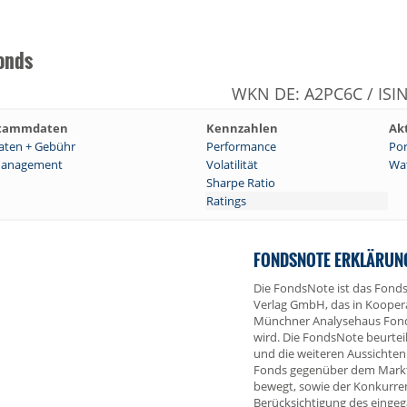
onds
WKN DE: A2PC6C / ISI
tammdaten
Kennzahlen
Ak
aten + Gebühr
Performance
Por
anagement
Volatilität
Wat
Sharpe Ratio
Ratings
FONDSNOTE ERKLÄRUN
Die FondsNote ist das Fonds
Verlag GmbH, das in Kooper
Münchner Analysehaus Fon
wird. Die FondsNote beurtei
und die weiteren Aussichten
Fonds gegenüber dem Markt,
bewegt, sowie der Konkurre
Berücksichtigung des einge