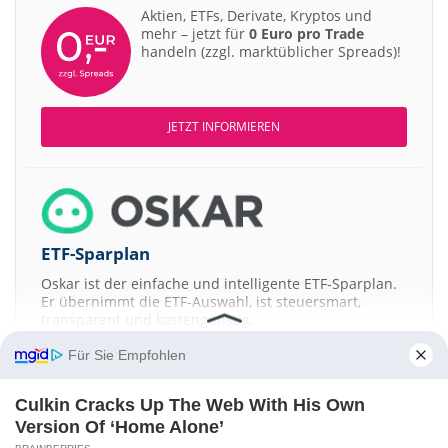
Aktien, ETFs, Derivate, Kryptos und
mehr – jetzt für
0 Euro pro Trade
handeln (zzgl. marktüblicher Spreads)!
JETZT INFORMIEREN
ETF-Sparplan
Oskar ist der einfache und intelligente ETF-Sparplan.
Er übernimmt die ETF-Auswahl, ist steuersmart,
transparent und kostengünstig.
Für Sie Empfohlen
JETZT MEHR ERFAHREN
Culkin Cracks Up The Web With His Own
Version Of ‘Home Alone’