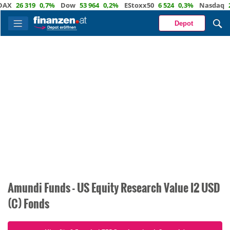
X
26 319
0,7%
Dow
53 964
0,2%
EStoxx50
6 524
0,3%
Nasdaq
29
Depot
Amundi Funds - US Equity Research Value I2 USD
(C) Fonds