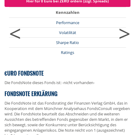
Hier für 0 Euro bei ZERO ordern (zzgl. Spreads)
Kennzahlen
<
>
Performance
Volatilität
Sharpe Ratio
Ratings
€URO FONDSNOTE
Die FondsNote dieses Fonds ist: -nicht vorhanden-
FONDSNOTE ERKLÄRUNG
Die FondsNote ist das Fondsrating der Finanzen Verlag GmbH, das in
Kooperation mit dem Münchner Analysehaus FondsConsult vergeben
wird. Die FondsNote beurteilt das Abschneiden und die weiteren
Aussichten des betreffenden Fonds gegenüber dem Markt, in dem er
sich bewegt, sowie der Konkurrenz unter Berücksichtigung des
eingegangenen Anlagerisikos. Die Note reicht von 1 (ausgezeichnet)