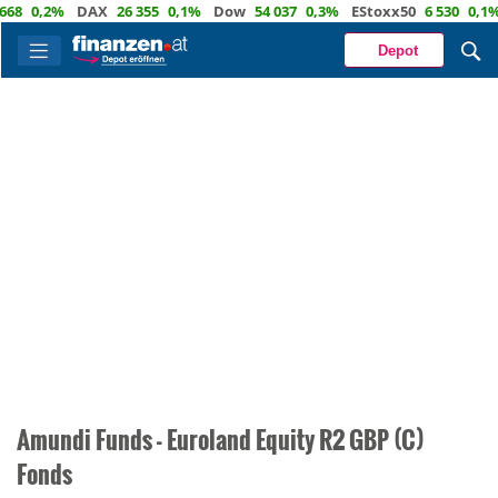
68
0,2%
DAX
26 355
0,1%
Dow
54 037
0,3%
EStoxx50
6 530
0,1%
Depot
Amundi Funds - Euroland Equity R2 GBP (C)
Fonds