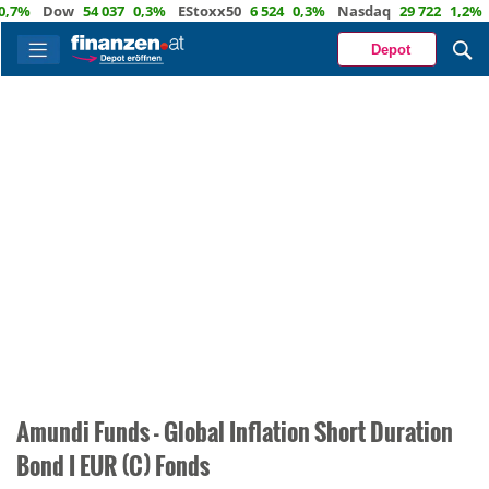
,7%
Dow
54 037
0,3%
EStoxx50
6 524
0,3%
Nasdaq
29 722
1,2%
Depot
Amundi Funds - Global Inflation Short Duration
Bond I EUR (C) Fonds