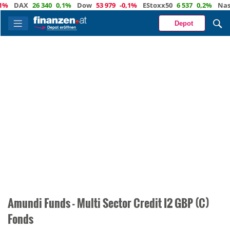
1%
DAX
26 340
0,1%
Dow
53 979
-0,1%
EStoxx50
6 537
0,2%
Nasd
Depot
Amundi Funds - Multi Sector Credit I2 GBP (C)
Fonds