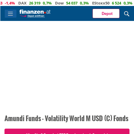
-1,4%
DAX
26 319
0,7%
Dow
54 037
0,3%
EStoxx50
6 524
0,3%
Depot
Amundi Funds - Volatility World M USD (C) Fonds